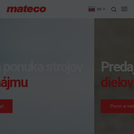
SK
Predaj
náhradných
dielov
Prezri si našu ponuku