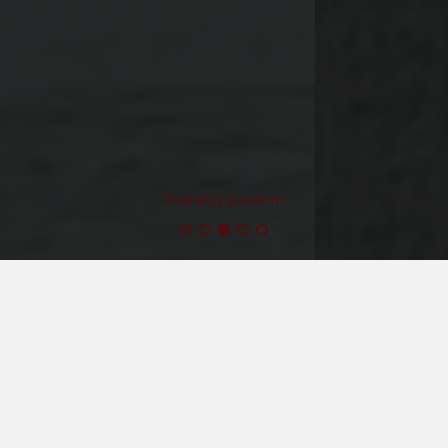
Pokračuj scrollom
Prenajmite si
stroj vhodný
pre Vaše potreby
Súčasťou našej flotily pracovných plošín je takmer
700