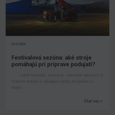
29.5.2026
Festivalová sezóna: aké stroje
pomáhajú pri príprave podujatí?
Letné festivaly , koncerty , mestské slávnosti či
firemné eventy si vyžadujú rýchlu, bezpečnú a
dobre...
Čítať viac