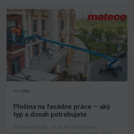
21.7.2026
Plošina na fasádne práce – aký
typ a dosah potrebujete
Práca na fasáde – či už ide o maľovanie,