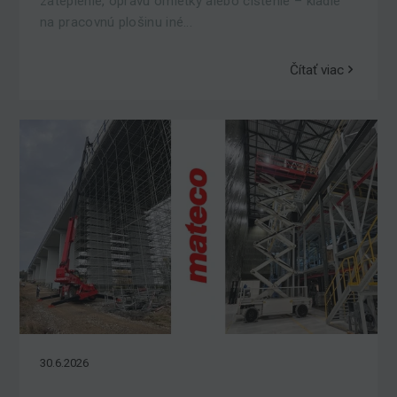
zateplenie, opravu omietky alebo čistenie – kladie
na pracovnú plošinu iné...
Čítať viac
30.6.2026