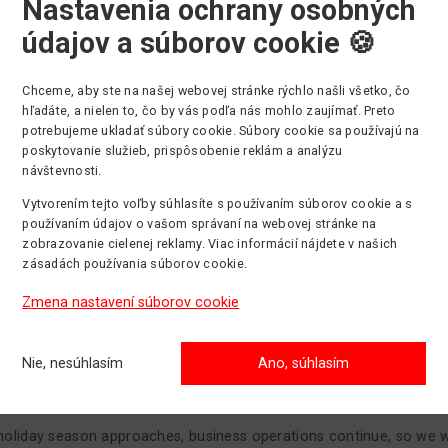
Nastavenia ochrany osobných
ávky prijímame do
17.12.2024 do 12:00 hod
.
údajov a súborov cookie 🍪
nia prenájmov
:
e Vás, aby ste ukončenie prenájmov oznamovali
e-mailom
.
Chceme, aby ste na našej webovej stránke rýchlo našli všetko, čo
hľadáte, a nielen to, čo by vás podľa nás mohlo zaujímať. Preto
potrebujeme ukladať súbory cookie. Súbory cookie sa používajú na
,
poskytovanie služieb, prispôsobenie reklám a analýzu
návštevnosti.
ateco.
Vytvorením tejto voľby súhlasíte s používaním súborov cookie a s
používaním údajov o vašom správaní na webovej stránke na
zobrazovanie cielenej reklamy. Viac informácií nájdete v našich
*************************************************************
zásadách používania súborov cookie.
Zmena nastavení súborov cookie
ustomers
,
Nie, nesúhlasím
Ano, súhlasím
f all, allow us to wish you a pleasant and peaceful Christmas holiday
y and happiness.
holiday season approaches, business operations continue, so we 