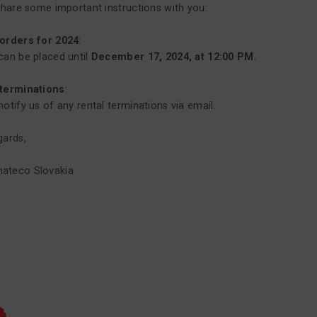
 share some important instructions with you:
 orders for 2024
:
can be placed until
December 17, 2024, at 12:00 PM
.
 terminations
:
notify us of any rental terminations via email.
gards,
ateco Slovakia