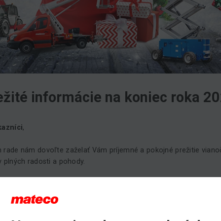
ežité informácie na koniec roka 2
kazníci
,
 rade nám dovoľte zaželať Vám príjemné a pokojné prežitie vian
v plných radosti a pohody.
s sviatočného obdobia život a práca pokračujú, preto Vám zasiel
 dôležitých inštrukcií:
anie objednávok prenájmu na rok 2024
: