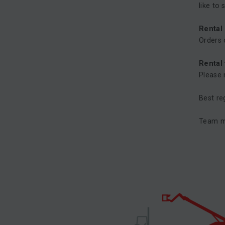
like to
Rental
Orders 
Rental
Please 
Best re
Team m