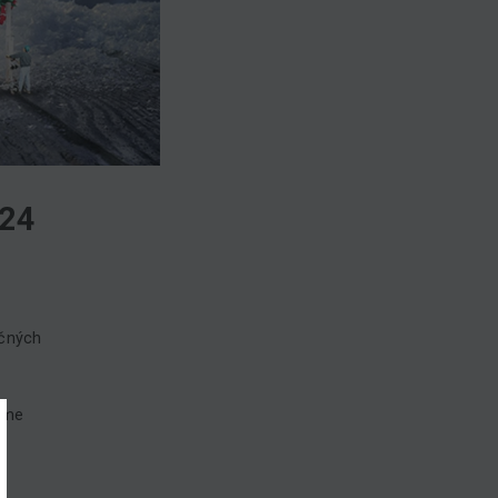
024
očných
ame