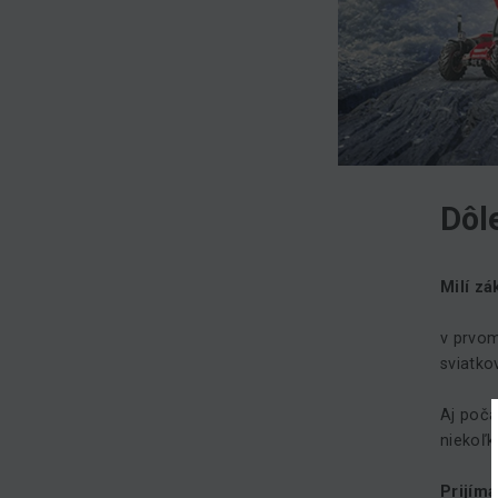
Dôl
Milí zá
v prvom
sviatko
Aj poča
niekoľko
Prijím