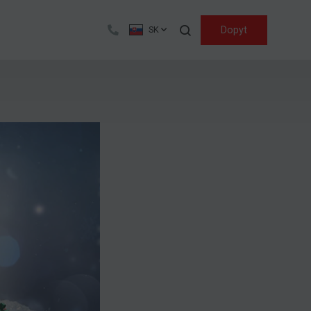
Hľadať
Dopyt
SK