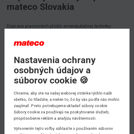
mateco Slovakia
Doprava pracovných plošín amanipulačnej techniky
zákazníkom jesúčasťou nami ponúkaných služieb
prenájmu
,
predaja
a
servisu
pracovných plošín a
manipulačnej techniky.
Vďaka pobočkám v
Bratislave
,
Nitre
,
Zvolene
,
Žiline
a
Nastavenia ochrany
v
Prešove
máme lepšie možnosti flexibility a lepšej
osobných údajov a
reakcie na dovoz a odvoz strojov pre zákazníkov. Našim
zákazníkom tak odpadávajú starosti s logistikou
súborov cookie 🍪
pracovných strojov, o všetko sa postaráme my. Dopravu
pracovných strojov ponúkame v rámci celej Slovenskej
Chceme, aby ste na našej webovej stránke rýchlo našli
republiky.
všetko, čo hľadáte, a nielen to, čo by vás podľa nás mohlo
zaujímať. Preto potrebujeme ukladať súbory cookie.
Potrebujete si prenajať pracovnú plošinu, prípadne
Súbory cookie sa používajú na poskytovanie služieb,
potrebujete poradiť pri výbere vhodného pracovného
prispôsobenie reklám a analýzu návštevnosti.
stroja?
Vytvorením tejto voľby súhlasíte s používaním súborov
Neváhajte kontaktovať nášho obchodníka, všetky kontakty