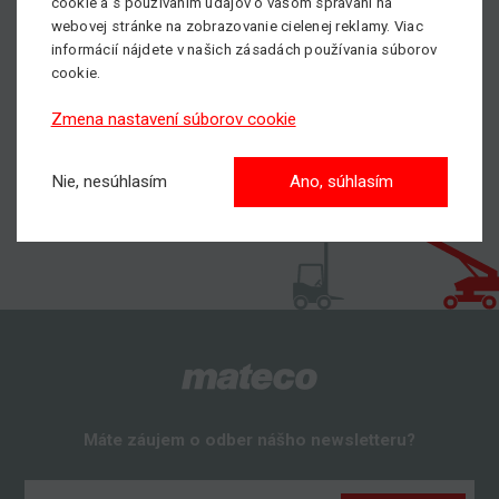
cookie a s používaním údajov o vašom správaní na
nájdete
TU
.
webovej stránke na zobrazovanie cielenej reklamy. Viac
S nami dosiahnete vyššie!
informácií nájdete v našich zásadách používania súborov
cookie.
Zmena nastavení súborov cookie
Nie, nesúhlasím
Ano, súhlasím
Máte záujem o odber nášho newsletteru?