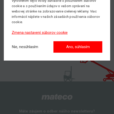
Vytvorením tejto voľby súhlasíte s používaním súborov
cookie a s používaním údajov o vašom správaní na
Pošlite nám nezáväzný dopyt prenájmu plošín
webovej stránke na zobrazovanie cielenej reklamy. Viac
informácií nájdete v našich zásadách používania súborov
S nami dosiahnete vyššie!
cookie.
Zmena nastavení súborov cookie
Nie, nesúhlasím
Ano, súhlasím
Máte záujem o odber nášho newsletteru?