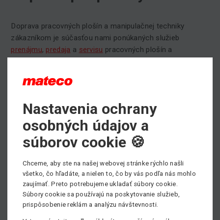
Doprava pracovných plošín a manipulačnej techniky
zákazníkom je súčasťou nami ponúkaných služieb
prenájmu
,
predaja
a
servisu
pracovných plošín a
manipulačnej techniky.
Vďaka pobočkám v
Bratislave
,
Nitre
,
Zvolene
,
Žiline
a v
Prešove
máme lepšie možnosti flexibility a lepšej reakcie
na dovoz a odvoz strojov pre zákazníkov. Našim
Nastavenia ochrany
zákazníkom tak odpadávajú starosti s logistikou
pracovných strojov, o všetko sa postaráme my. Dopravu
osobných údajov a
pracovných strojov ponúkame v rámci celej Slovenskej
súborov cookie 🍪
republiky.
Potrebujete si prenajať pracovnú plošinu, prípadne
Chceme, aby ste na našej webovej stránke rýchlo našli
všetko, čo hľadáte, a nielen to, čo by vás podľa nás mohlo
potrebujete poradiť pri výbere vhodného pracovného
zaujímať. Preto potrebujeme ukladať súbory cookie.
stroja?
Súbory cookie sa používajú na poskytovanie služieb,
Neváhajte kontaktovať nášho obchodníka, všetky kontakty
prispôsobenie reklám a analýzu návštevnosti.
nájdete
TU
.