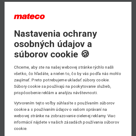
uviesť e-mailovú adresu, na ktorú chce faktúry
dostávať,
zabezpečiť jej výhradný prístup, keďže ide o obchodné
tajomstvo,
Nastavenia ochrany
bezodkladne oznámiť zmenu kontaktnej adresy,
osobných údajov a
informovať dodávateľa v prípade, že faktúra nebola
súborov cookie 🍪
doručená.
Práva zákazníka
Chceme, aby ste na našej webovej stránke rýchlo našli
všetko, čo hľadáte, a nielen to, čo by vás podľa nás mohlo
zaujímať. Preto potrebujeme ukladať súbory cookie.
Súhlas s elektronickou fakturáciou je možné
Súbory cookie sa používajú na poskytovanie služieb,
kedykoľvek odvolať písomnou žiadosťou zaslanou
prispôsobenie reklám a analýzu návštevnosti.
dodávateľovi.
Vytvorením tejto voľby súhlasíte s používaním súborov
Ochrana osobných údajov
cookie a s používaním údajov o vašom správaní na
webovej stránke na zobrazovanie cielenej reklamy. Viac
Mateco Slovakia rešpektuje ochranu súkromia svojich
informácií nájdete v našich zásadách používania súborov
zákazníkov. Osobné údaje sú spracúvané výlučne za
cookie.
účelom poskytovania zvolenej služby v súlade s platnou