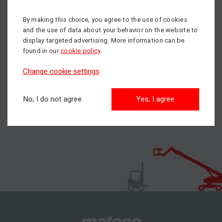
Od pondelka sme vám opäť plne k dispozícii – pripravení
By making this choice, you agree to the use of cookies
poradiť s výberom vhodnej pracovnej plošiny, zabezpečiť
and the use of data about your behavior on the website to
display targeted advertising. More information can be
prenájom techniky alebo navrhnúť riešenie podľa potrieb
found in our
cookie policy
.
vášho projektu.
Change cookie settings
Vaše mateco.
No, I do not agree
Yes, I agree