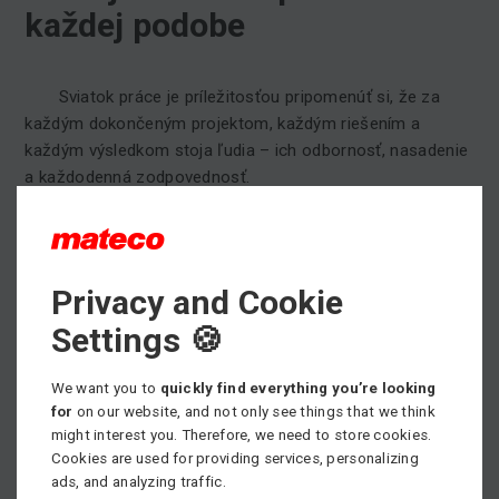
každej podobe
Sviatok práce je príležitosťou pripomenúť si, že za
každým dokončeným projektom, každým riešením a
každým výsledkom stoja ľudia – ich odbornosť, nasadenie
a každodenná zodpovednosť.
V mateco Slovakia
si vážime prácu kolegov, dôveru
obchodných partnerov aj spoluprácu so zákazníkmi, s
ktorými spoločne prinášame riešenia pre bezpečnú a
Privacy and Cookie
efektívnu prácu vo výškach.
Settings 🍪
Ďakujeme za profesionálny prístup, spoľahlivosť a
podporu, ktoré sú základom kvalitných služieb v oblasti
We want you to
quickly find everything you’re looking
prenájmu a predaja pracovných plošín ako aj ostatných
for
on our website, and not only see things that we think
služieb.
might interest you. Therefore, we need to store cookies.
Cookies are used for providing services, personalizing
Prajeme vám pokojný 1. máj, zaslúžený oddych a dostatok
ads, and analyzing traffic.
energie do ďalších pracovných dní.