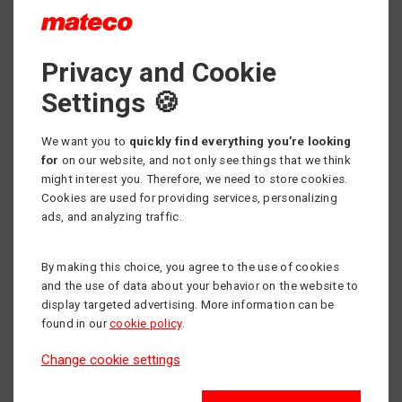
pracujete na stavbe, v priemysle alebo v logistike, MAGNI
TH 6.10P vám poskytne
stabilitu a presnosť
, akú by ste
čakali od výborného stroja.
Privacy and Cookie
Kabína? Luxus, aký si
Settings 🍪
zaslúžite!
We want you to
quickly find everything you’re looking
for
on our website, and not only see things that we think
MAGNI je známy svojimi
ergonomickými a
might interest you. Therefore, we need to store cookies.
priestrannými kabínami
, v ktorých sa budete cítiť
Cookies are used for providing services, personalizing
výborne. Navyše ponúka skvelý výhľad, jednoduché
ads, and analyzing traffic.
ovládanie a moderné prvky, vďaka ktorým bude aj dlhý
pracovný deň príjemnejší.
By making this choice, you agree to the use of cookies
Bezpečnosť? Na jednotku!
and the use of data about your behavior on the website to
display targeted advertising. More information can be
Tento manipulátor je vybavený
inteligentnými
found in our
cookie policy
.
bezpečnostnými systémami
, ktoré vás udržia v bezpečí
Change cookie settings
aj pri maximálnom zaťažení. Stabilita, presné ovládanie a
pokročilé senzory robia z MAGNI TH 6.10P
spoľahlivého