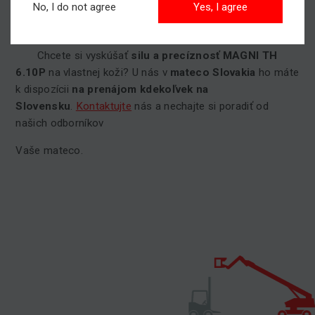
parťáka na každú situáciu
.
No, I do not agree
Yes, I agree
Prenajmite si ho ešte dnes!
Chcete si vyskúšať
silu a precíznosť MAGNI TH
6.10P
na vlastnej koži? U nás v
mateco Slovakia
ho máte
k dispozícii
na prenájom kdekoľvek na
Slovensku
.
Kontaktujte
nás a nechajte si poradiť od
našich odborníkov
Vaše mateco.