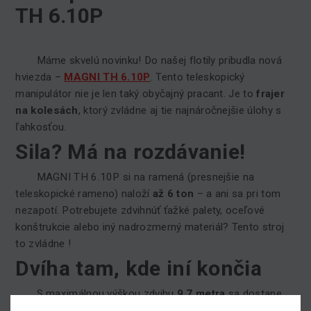
TH 6.10P
Máme skvelú novinku! Do našej flotily pribudla nová
hviezda –
MAGNI TH 6.10P
. Tento teleskopický
manipulátor nie je len taký obyčajný pracant. Je to
frajer
na kolesách
, ktorý zvládne aj tie najnáročnejšie úlohy s
ľahkosťou.
Sila? Má na rozdávanie!
MAGNI TH 6.10P si na ramená (presnejšie na
teleskopické rameno) naloží
až 6 ton
– a ani sa pri tom
nezapotí. Potrebujete zdvihnúť ťažké palety, oceľové
konštrukcie alebo iný nadrozmerný materiál? Tento stroj
to zvládne !
Dvíha tam, kde iní končia
S maximálnou výškou zdvihu
9,7 metra
sa dostane
tam, kde si ostatné stroje len povzdychnú... Či už