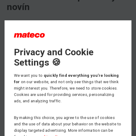
novín
Máme veľkú radosť z umiestnenia v rebríčku TOP 10
najzdravších firiem v bansko bystrickom regióne za rok
2017.
Privacy and Cookie
Neustále zlepšovanie našich služieb a rozširovanie
Settings 🍪
strojovej flotily nám pomáha k rastu našej spoločnosti.
Toto umiestnenie je pre nás veľká motivácia, ktorá nás
We want you to
quickly find everything you’re looking
ženie v pred.
for
on our website, and not only see things that we think
might interest you. Therefore, we need to store cookies.
Ďakujeme všetkým naším zákazníkom za prejavenú
Cookies are used for providing services, personalizing
dôveru.
ads, and analyzing traffic.
By making this choice, you agree to the use of cookies
and the use of data about your behavior on the website to
display targeted advertising. More information can be