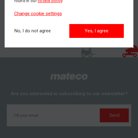
found in our
cookie policy
.
Change cookie settings
No, I do not agree
Yes, I agree
Are you interested in subscribing to our newsletter?
Send