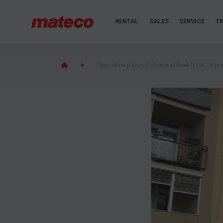
RENTAL
SALES
SERVICE
TR