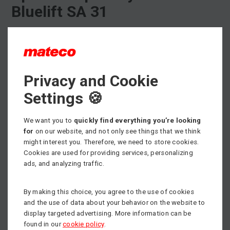
Bluelift SA 31
Pre naše špeciálne plošiny nie je problém žiadny terén,
napríklad ani les.
Pre opilovanie stromov sme zákazníkovi odporučili stroje
Privacy and Cookie
Ruthmann Bluelift SA 31. Výhodou je, že vďaka pásovým
podvozkom sa vieme dostať aj do náročného a
Settings 🍪
nedostupného terénu. Kompletnú ponuku špeciálnych
plošín nájde
TU
.
We want you to
quickly find everything you’re looking
for
on our website, and not only see things that we think
Potrebujete prenajať, alebo si kúpiť pracovnú plošinu,
might interest you. Therefore, we need to store cookies.
prípadne potrebujete poradiť pri výbere vhodného
Cookies are used for providing services, personalizing
pracovného stroja?
ads, and analyzing traffic.
Neváhajte kontaktovať nášho obchodníka, všetky kontakty
nájdete
TU
.
By making this choice, you agree to the use of cookies
and the use of data about your behavior on the website to
display targeted advertising. More information can be
found in our
cookie policy
.