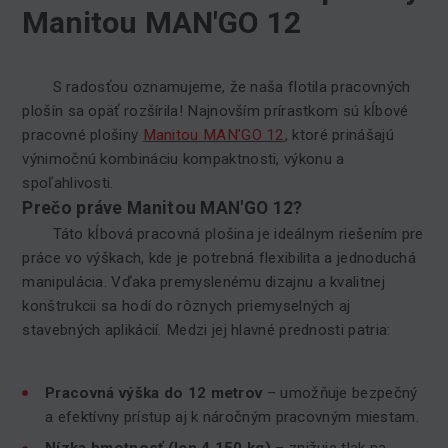
Manitou MAN'GO 12
S radosťou oznamujeme, že naša flotila pracovných
plošín sa opäť rozšírila! Najnovším prírastkom sú kĺbové
pracovné plošiny
Manitou MAN'GO 12
, ktoré prinášajú
výnimočnú kombináciu kompaktnosti, výkonu a
spoľahlivosti.
Prečo práve Manitou MAN'GO 12?
Táto kĺbová pracovná plošina je ideálnym riešením pre
práce vo výškach, kde je potrebná flexibilita a jednoduchá
manipulácia. Vďaka premyslenému dizajnu a kvalitnej
konštrukcii sa hodí do rôznych priemyselných aj
stavebných aplikácií. Medzi jej hlavné prednosti patria:
Pracovná výška do 12 metrov
– umožňuje bezpečný
a efektívny prístup aj k náročným pracovným miestam.