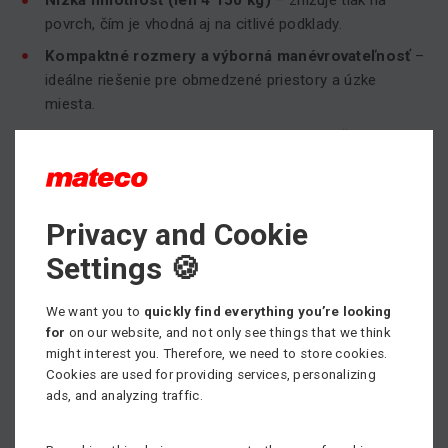
Nízka hmotnosť (len 4 150 kg)
– znižuje tlak na
povrch, čím je vhodná aj na citlivé podklady.
Kompaktné rozmery a výborná manévrovateľnosť
–
ideálne riešenie pre obmedzené priestory a úzke
miesta.
Silný dieselový motor Kubota
– zabezpečuje
spoľahlivý výkon aj v náročných podmienkach.
Nosnosť 230 kg
– dostatok kapacity pre operátora aj
potrebné náradie.
Privacy and Cookie
Jednoduchá údržba a odolná konštrukcia
– znižuje
Settings 🍪
prevádzkové náklady a zaručuje dlhú životnosť.
We want you to
quickly find everything you’re looking
Kde môžete využiť MAN'GO 12?
for
on our website, and not only see things that we think
Plošiny
Manitou MAN'GO 12
sú ideálne pre široké
might interest you. Therefore, we need to store cookies.
spektrum aplikácií, ako napríklad:
Cookies are used for providing services, personalizing
stavebníctvo a montážne práce
ads, and analyzing traffic.
údržba budov a infraštruktúry