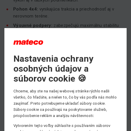
Pohon 4x4:
vynikajúca trakcia a priechodnosť aj v
nerovnom teréne.
Výsuvné podpery:
zabezpečujú maximálnu stabilitu
počas práce.
Odolná konštrukcia:
navrhnutá pre dlhodobé použitie
na staveniskách a v priemyselných zónach.
Nastavenia ochrany
Prenájom plošiny Genie GS-4390 RT
osobných údajov a
od mateco Slovakia: Profesionálny
súborov cookie 🍪
servis a dostupnosť
Chceme, aby ste na našej webovej stránke rýchlo našli
Výber správneho partnera pri prenájme výškovej
všetko, čo hľadáte, a nielen to, čo by vás podľa nás mohlo
techniky je rovnako dôležitý ako samotný stroj. V mateco
zaujímať. Preto potrebujeme ukladať súbory cookie.
Slovakia kladieme dôraz na rýchlu dostupnosť,
Súbory cookie sa používajú na poskytovanie služieb,
profesionálny servis a maximálnu spoľahlivosť.
prispôsobenie reklám a analýzu návštevnosti.
Vytvorením tejto voľby súhlasíte s používaním súborov