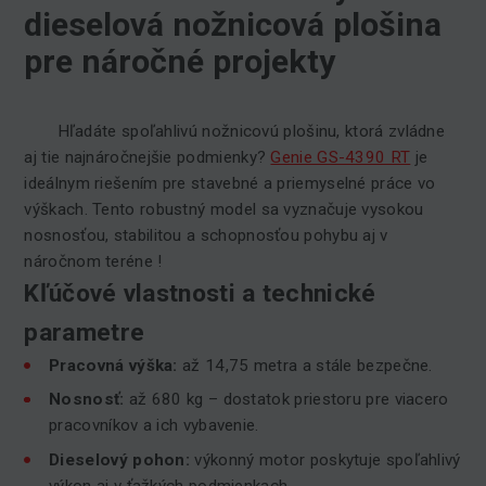
dieselová nožnicová plošina
pre náročné projekty
Hľadáte spoľahlivú nožnicovú plošinu, ktorá zvládne
aj tie najnáročnejšie podmienky?
Genie GS-4390 RT
je
ideálnym riešením pre stavebné a priemyselné práce vo
výškach. Tento robustný model sa vyznačuje vysokou
nosnosťou, stabilitou a schopnosťou pohybu aj v
náročnom teréne !
Kľúčové vlastnosti a technické
parametre
Pracovná výška:
až 14,75 metra a stále bezpečne.
Nosnosť:
až 680 kg – dostatok priestoru pre viacero
pracovníkov a ich vybavenie.
Dieselový pohon:
výkonný motor poskytuje spoľahlivý
výkon aj v ťažkých podmienkach.