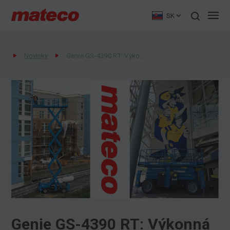
SK
Novinky
Genie GS-4390 RT: Výkonná dieselová nožnicová plošina pre náročné projekty
Genie GS-4390 RT: Výkonná