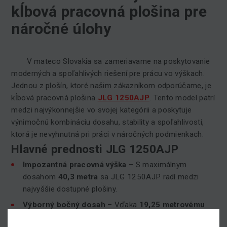
kĺbová pracovná plošina pre
náročné úlohy
V mateco Slovakia sa zameriavame na poskytovanie
moderných a spoľahlivých riešení pre prácu vo výškach.
Jednou z plošín, ktoré našim zákazníkom odporúčame, je
kĺbová pracovná plošina
JLG 1250AJP
. Tento model patrí
medzi najvýkonnejšie vo svojej kategórii a poskytuje
výnimočnú kombináciu dosahu, stability a spoľahlivosti,
ktorá je nevyhnutná pri práci v náročných podmienkach.
Hlavné prednosti JLG 1250AJP
Impozantná pracovná výška
– S maximálnym
dosahom
40,3 metra
sa JLG 1250AJP radí medzi
najvyššie dostupné plošiny.
Výborný bočný dosah
– Vďaka
19,25 metrovému
stranovému dosahu
sa dostanete aj na inak ťažko