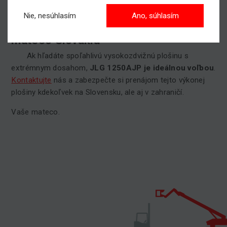
technologických zariadení vo výškach.
Nie, nesúhlasím
Ano, súhlasím
Prenajmite si JLG 1250AJP od
mateco Slovakia
Ak hľadáte spoľahlivú vysokozdvižnú plošinu s
extrémnym dosahom,
JLG 1250AJP je ideálnou voľbou
.
Kontaktujte
nás a zabezpečte si prenájom tejto výkonej
plošiny kdekoľvek na Slovensku, ale aj v zahraničí.
Vaše mateco.