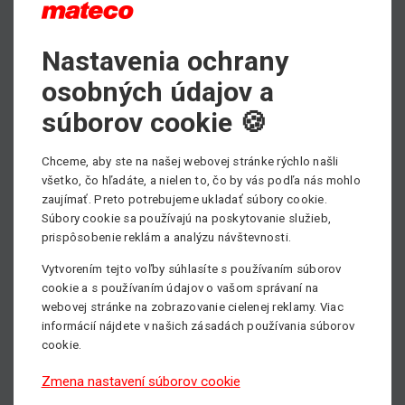
dostupné miesta.
Silný dieselový pohon
– Výkonný motor umožňuje
Nastavenia ochrany
pohyb aj v náročnom teréne
, čím je plošina vhodná
pre stavebné práce, údržbu či priemyselné využitie.
osobných údajov a
Plynulé ovládanie
– Systém automatického
súborov cookie 🍪
vyrovnávania a citlivé ovládanie zabezpečujú
stabilitu
a presnosť pri práci vo výškach
.
Chceme, aby ste na našej webovej stránke rýchlo našli
Nosnosť koša 454 kg
– Umožňuje bezpečnú prácu
všetko, čo hľadáte, a nielen to, čo by vás podľa nás mohlo
pre viacero osôb súčasne, spolu s potrebným náradím
zaujímať. Preto potrebujeme ukladať súbory cookie.
a materiálom.
Súbory cookie sa používajú na poskytovanie služieb,
prispôsobenie reklám a analýzu návštevnosti.
Využitie JLG 1250AJP v praxi
Vytvorením tejto voľby súhlasíte s používaním súborov
Tento model je ideálny pre:
cookie a s používaním údajov o vašom správaní na
Stavebný sektor
– Montáž oceľových konštrukcií,
webovej stránke na zobrazovanie cielenej reklamy. Viac
fasádne práce a elektroinštalácie vo výškach.
informácií nájdete v našich zásadách používania súborov
Údržbové práce
– Opravy na výškových budovách,
cookie.
čistenie fasád či kontrola konštrukcií.
Zmena nastavení súborov cookie
Priemysel a energetiku
– Inšpekcie a údržbu