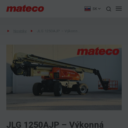
SK
Novinky
JLG 1250AJP – Výkonná kĺbová pracovná plošina pre náročné úlohy
JLG 1250AJP – Výkonná