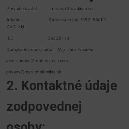
Prevádzkovateľ: mateco Slovakia s.r.o.
Adresa: Strážska cesta 7892 96001
ZVOLEN
IČO: 36620114
Compliance coordinator: Mgr. Jana Ivanová
jana.ivanova@matecslovakia.sk
privacy@matecoslovakia.sk
2. Kontaktné údaje
zodpovednej
osoby: