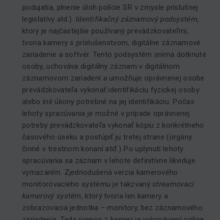
podujatia, plnenie úloh polície SR v zmysle príslušnej
legislatívy atd.).
Identifikačný záznamový podsystém,
ktorý je najčastejšie používaný prevádzkovateľmi,
tvoria kamery s príslušenstvom, digitálne záznamové
zariadenie a softvér. Tento podsystém sníma dotknuté
osoby, uchováva digitálny záznam v digitálnom
záznamovom zariadení a umožňuje oprávnenej osobe
prevádzkovateľa vykonať identifikáciu fyzickej osoby
alebo iné úkony potrebné na jej identifikáciu. Počas
lehoty spracúvania je možné v prípade oprávnenej
potreby prevádzkovateľa vykonať kópiu z konkrétneho
časového úseku a postúpiť ju tretej strane (orgány
činné v trestnom konaní atď.) Po uplynutí lehoty
spracúvania sa záznam v lehote definitívne likviduje
vymazaním. Zjednodušená verzia kamerového
monitorovacieho systému je takzvaný
streamovací
kamerový systém
, ktorý tvoria len kamery a
zobrazovacia jednotka – monitory, bez záznamového
zariadenia. Teda prenos z kamier je vykonávaný online