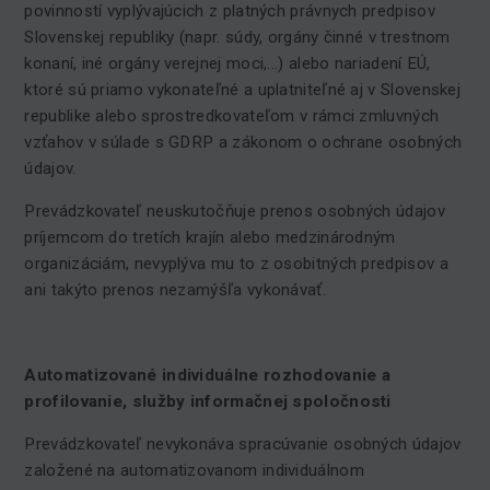
povinností vyplývajúcich z platných právnych predpisov
Slovenskej republiky (napr. súdy, orgány činné v trestnom
konaní, iné orgány verejnej moci,...) alebo nariadení EÚ,
ktoré sú priamo vykonateľné a uplatniteľné aj v Slovenskej
republike alebo sprostredkovateľom v rámci zmluvných
vzťahov v súlade s GDRP a zákonom o ochrane osobných
údajov.
Prevádzkovateľ neuskutočňuje prenos osobných údajov
príjemcom do tretích krajín alebo medzinárodným
organizáciám, nevyplýva mu to z osobitných predpisov a
ani takýto prenos nezamýšľa vykonávať.
Automatizované
individuálne rozhodovanie a
profilovanie, služby informačnej spoločnosti
Prevádzkovateľ nevykonáva spracúvanie osobných údajov
založené na automatizovanom individuálnom