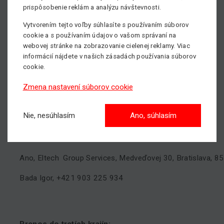
prispôsobenie reklám a analýzu návštevnosti.
Perimeter monitorovania:
Vytvorením tejto voľby súhlasíte s používaním súborov
cookie a s používaním údajov o vašom správaní na
webovej stránke na zobrazovanie cielenej reklamy. Viac
Vonkajšie a vnútorné priestory prevádzkovateľa
informácií nájdete v našich zásadách používania súborov
cookie.
Spôsob uchovávania dát:
Zmena nastavení súborov cookie
Neuchováva sa
Nie, nesúhlasím
Ano, súhlasím
Sprostredkovateľ:
Ano, Eltech Group Services, Medveďovej 30, Bratislava, 8
Bada Igor, +421 903 225 934