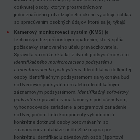
dotknutej osoby, ktorým prostredníctvom
jednoznačného potvrdzujúceho úkonu vyjadruje súhlas
so spracúvaním osobných údajov, ktoré sa jej týkajú.
Kamerový monitorovací systém (KMS)
je
technickým bezpečnostným opatrením, ktorý spĺňa
požiadavky stanoveného účelu prevádzkovateľa.
Spravidla sa môže skladať z dvoch podsystémov a to
identifikačného monitorovacieho podsystému
a
monitorovacieho podsystému
. Identifikácia dotknutej
osoby identifikačným podsystémom sa vykonáva buď
softvérovým podsystémom alebo identifikačným
záznamovým podsystémom.
Identifikačný softvérový
podsystém
spravidla tvoria kamery s príslušenstvom,
vyhodnocovacie zariadenie a programové zariadenie –
softvér, pričom tieto komponenty vyhodnocujú
konkrétne dotknuté osoby porovnávaním so
záznamami v databáze osôb. Slúži najmä pre
konkrétnu identifikáciu závadových osôb (športové