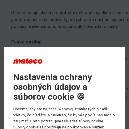
Osobné údaje slúžia pre potreby ochrany majetku organiz
priestore, ochrany zdravia fyzických osôb nachádzajúcich s
potreby prevencie a podpory pri odhaľovaní kriminality.
Funkcionalita:
S uchovávaním dát (identifikačný záznamový kamerový sy
Právny základ:
Nastavenia ochrany
osobných údajov a
Oprávnené záujmy prevádzkovateľa alebo tretej strany v zm
súborov cookie 🍪
f) Nariadenia GDPR, resp. ustanovenia § 13 ods. 1 písm. f)
Chceme, aby ste na našej webovej stránke rýchlo našli
Lehota uchovávania:
všetko, čo hľadáte, a nielen to, čo by vás podľa nás mohlo
zaujímať. Preto potrebujeme ukladať súbory cookie.
72 hodín
Súbory cookie sa používajú na poskytovanie služieb,