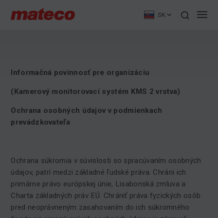
SK
Informačná povinnosť pre organizáciu
(Kamerový monitorovací systém KMS 2 vrstva)
Ochrana
osobných
údajov
v podmienkach
prevádzkovateľa
Ochrana súkromia v súvislosti so spracúvaním osobných
údajov, patrí medzi základné ľudské práva. Chráni ich
primárne právo európskej únie, Lisabonská zmluva a
Charta základných práv EÚ. Chrániť práva fyzických osôb
pred neoprávneným zasahovaním do ich súkromného