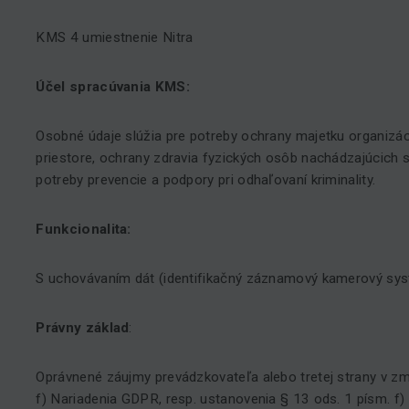
KMS 4 umiestnenie Nitra
Účel spracúvania KMS:
Osobné údaje slúžia pre potreby ochrany majetku organiz
priestore, ochrany zdravia fyzických osôb nachádzajúcich s
potreby prevencie a podpory pri odhaľovaní kriminality.
Funkcionalita:
S uchovávaním dát (identifikačný záznamový kamerový sy
Právny základ
:
Oprávnené záujmy prevádzkovateľa alebo tretej strany v zm
f) Nariadenia GDPR, resp. ustanovenia § 13 ods. 1 písm. f)