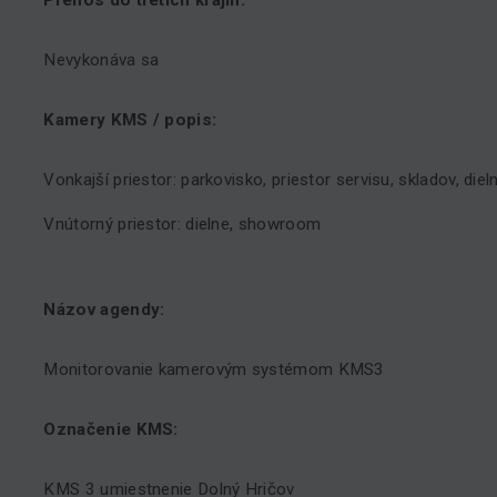
Prenos do tretích krajín:
Nevykonáva sa
Kamery KMS / popis:
Vonkajší priestor: parkovisko, priestor servisu, skladov, dieln
Vnútorný priestor: dielne, showroom
Názov agendy:
Monitorovanie kamerovým systémom KMS3
Označenie KMS:
KMS 3 umiestnenie Dolný Hričov