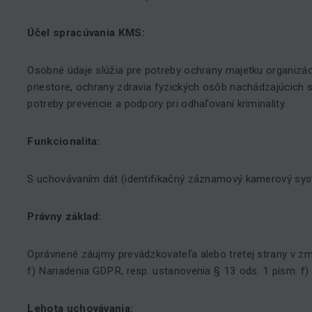
Účel spracúvania KMS:
Osobné údaje slúžia pre potreby ochrany majetku organiz
priestore, ochrany zdravia fyzických osôb nachádzajúcich s
potreby prevencie a podpory pri odhaľovaní kriminality.
Funkcionalita:
S uchovávaním dát (identifikačný záznamový kamerový sy
Právny základ:
Oprávnené záujmy prevádzkovateľa alebo tretej strany v zm
f) Nariadenia GDPR, resp. ustanovenia § 13 ods. 1 písm. f)
Lehota uchovávania: