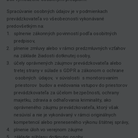
Spracúvanie osobných údajov je v podmienkach
prevádzkovateľa vo všeobecnosti vykonávané
predovšetkým na:
splnenie zákonných povinností podľa osobitných
predpisov,
plnenie zmluvy alebo v rámci predzmluvných vzťahov
na základe žiadosti dotknutej osoby,
účely oprávnených záujmov prevádzkovateľa alebo
tretej strany v súlade s GDPR a zákonom o ochrane
osobných údajov, v súvislosti s monitorovaním
priestorov budov a evidovania vstupov do priestorov
prevádzkovateľa za účelom bezpečnosti, ochrany
majetku, zdravia a odhaľovania kriminality, ako
oprávneného záujmu prevádzkovateľa, ktorý však
nesúvisí a nie je vykonávaný v rámci originálnych
kompetencií alebo preneseného výkonu štátnej správy,
plnenie úloh vo verejnom záujme
základe súhlasu dotknutej osoby