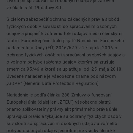
života pri spracúvaní ich osobných údajov je zároveň
v súlade s čl. 19 ústavy SR.
S cieľom zabezpečiť ochranu základných práv a slobôd
fyzických osôb v súvislosti so spracúvaním osobných
údajov a prispieť k voľnému toku údajov medzi členskými
štátmi Európskej únie, bolo prijaté Nariadenie Európskeho
parlamentu a Rady (EÚ) 2016/679 z 27. apríla 2016 o
ochrane fyzických osôb pri spracúvaní osobných údajov a
o voľnom pohybe takýchto údajov, ktorým sa zrušuje
smernica 95/46 a ktoré sa uplatňuje od 25. mája 2018.
Uvedené nariadenie je všeobecne známe pod názvom
„GDPR“ (General Data Protection Regulation).
Nariadenie je podľa článku 288 Zmluvy o fungovaní
Európskej únie (ďalej len „ZFEU“) všeobecne platný,
priamo aplikovateľný právny akt primárneho práva únie,
upravujúci pravidlá týkajúce sa ochrany fyzických osôb v
súvislosti so spracúvaním osobných údajov a voľného
pohybu osobných údajov jednotne pre všetky členské