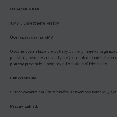
Označenie KMS
:
KMS 5 umiestnenie Prešov
Účel spracúvania KMS:
Osobné údaje slúžia pre potreby ochrany majetku organiz
priestore, ochrany zdravia fyzických osôb nachádzajúcich s
potreby prevencie a podpory pri odhaľovaní kriminality.
Funkcionalita:
S uchovávaním dát (identifikačný záznamový kamerový sy
Právny základ: