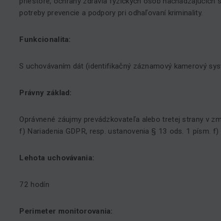
priestore, ochrany zdravia fyzických osôb nachádzajúcich s
potreby prevencie a podpory pri odhaľovaní kriminality.
Funkcionalita:
S uchovávaním dát (identifikačný záznamový kamerový sy
Právny základ:
Oprávnené záujmy prevádzkovateľa alebo tretej strany v zm
f) Nariadenia GDPR, resp. ustanovenia § 13 ods. 1 písm. f)
Lehota uchovávania:
72 hodín
Perimeter monitorovania: