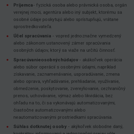
Príjemca
- fyzická osoba alebo právnická osoba, orgán
verejnej moci, agentúra alebo iný subjekt, ktorému sa
osobné údaje poskytujú alebo sprístupňujú, vrátane
sprostredkovateľa.
Účel
spracúvania
- vopred jednoznačne vymedzený
alebo zákonom ustanovený zámer spracúvania
osobných údajov, ktorý sa viaže na určitú činnosť.
Spracúvanie
osobných
údajov
- akákoľvek operácia
alebo súbor operácií s osobnými údajmi, napríklad
získavanie, zaznamenávanie, usporadúvanie, zmena
alebo oprava, vyhľadávanie, prehliadanie, využívanie,
obmedzenie, poskytovanie, zverejňovanie, cezhraničný
prenos, uchovávanie, výmaz alebo likvidácia, bez
ohľadu na to, či sa vykonávajú automatizovanými,
čiastočne automatizovanými alebo
neautomatizovanými prostriedkami spracúvania.
Súhlas dotknutej osoby
- akýkoľvek slobodne daný,
konkrétny, informovaný a jednoznačný prejav vôle