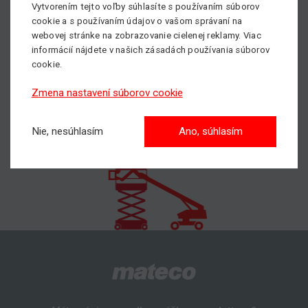
Vytvorením tejto voľby súhlasíte s používaním súborov
- mini žeriavy
cookie a s používaním údajov o vašom správaní na
- špeciálne manipulátory so zdvihom až do 31 m
webovej stránke na zobrazovanie cielenej reklamy. Viac
informácií nájdete v našich zásadách používania súborov
Viac informácií o
Special Equipment
nájdete
TU
.
cookie.
Zmena nastavení súborov cookie
Nie, nesúhlasím
Ano, súhlasím