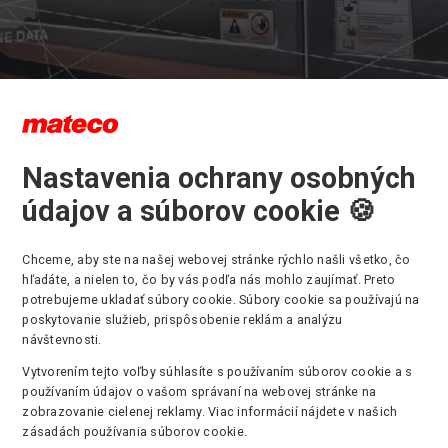
Nastavenia ochrany osobných
radné diely pre pracovnú plošinu 
údajov a súborov cookie 🍪
ipulačnú techniku
Chceme, aby ste na našej webovej stránke rýchlo našli všetko, čo
hľadáte, a nielen to, čo by vás podľa nás mohlo zaujímať. Preto
poločnosť mateco Slovakia ponúka
prenájom pracovných plošín
,
p
potrebujeme ukladať súbory cookie. Súbory cookie sa používajú na
ých plošín
,
servis pracovných plošín
,
školenie pre obsluhu pracov
poskytovanie služieb, prispôsobenie reklám a analýzu
le aj
predaj náhradných dielov pre pracovné plošiny
.
návštevnosti.
dnárodná spoločnosť máme ľahký prístup k náhradným dielom a
Vytvorením tejto voľby súhlasíte s používaním súborov cookie a s
kej špecifikácii všetkých známych značiek. Ponúkame predaj náh
používaním údajov o vašom správaní na webovej stránke na
pre stroje svetových značiek Genie, TEREX, CTE, OMME, Haulotte, 
zobrazovanie cielenej reklamy. Viac informácií nájdete v našich
h.
zásadách používania súborov cookie.