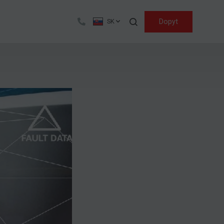
Hľadať
Dopyt
SK