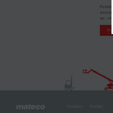
Potrebu
Informu
tel.: +
Po
Prenájom
Kontakt