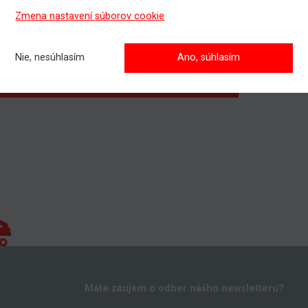
Zmena nastavení súborov cookie
jete poradiť, prípadne sa informovať o dostupnosti náhradných di
jte sa priamo u nášho špecialistu na náhradné diely - Radoslav Po
421 918 925 228, email -
radoslav.podusel@matecoslovakia.sk
Nie, nesúhlasím
Ano, súhlasím
šlite nám nezáväznýdopyt na náhradné diely
Máte záujem o odber nášho newsletteru?