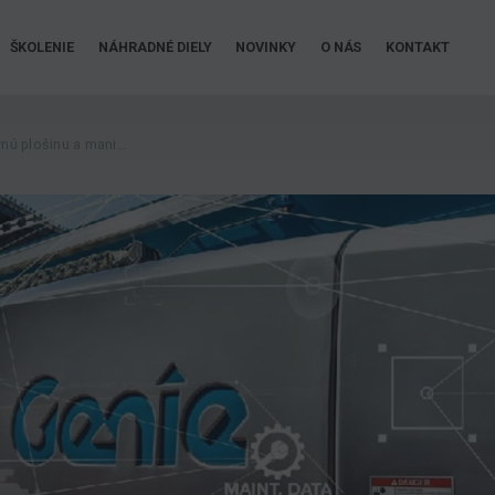
ŠKOLENIE
NÁHRADNÉ DIELY
NOVINKY
O NÁS
KONTAKT
Náhradné diely pre pracovnú plošinu a manipulačnú techniku