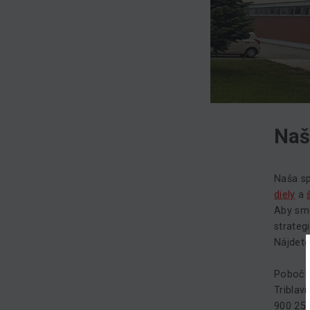
Naš
Naša s
diely
a
Aby sme
strateg
Nájdete
Pobočk
Triblav
900 25 