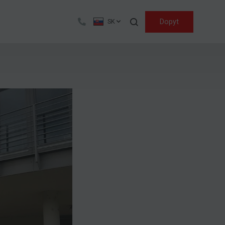
Hľadať
Dopyt
SK