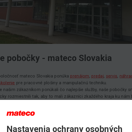
e pobočky - mateco Slovakia
poločnosť mateco Slovakia ponúka
prenájom
,
predaj
,
servis
,
náhra
školenie
pre pracovné plošiny a manipulačnú techniku.
 našim zákazníkom ponúkali čo najlepšie služby, naše pobočky 
icky rozmiestnili tak, aby to mali zákazníci zkaždého kraja ku nám 
 ich v
Bratislave
,
Nitre
,
Zvolene
,
Žiline
a v
Prešove
.
a BRATISLAVA
inská 3191 (areál Autolandia)
Nastavenia ochrany osobných
Chorvátsky Grob