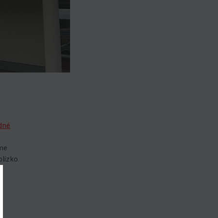
dné
sme
blízko.