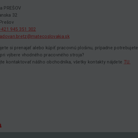
a PREŠOV
anska 32
 Prešov
+421 945 351 302
radovan.bretz@matecoslovakia.sk
jete si prenajať alebo kúpiť pracovnú plošinu, prípadne potrebujet
 pri výbere vhodného pracovného stroja?
te kontaktovať nášho obchodníka, všetky kontakty nájdete
TU.