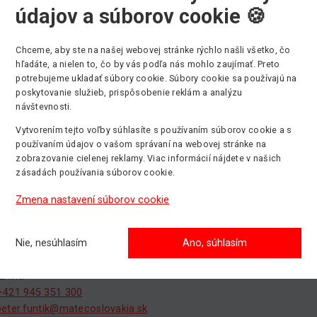
údajov a súborov cookie 🍪
+421 915 847 148
martin.paulik@matecoslovakia.sk
Chceme, aby ste na našej webovej stránke rýchlo našli všetko, čo
a NITRA
hľadáte, a nielen to, čo by vás podľa nás mohlo zaujímať. Preto
 148 (areál DYNAMIK)
potrebujeme ukladať súbory cookie. Súbory cookie sa používajú na
Nitra
poskytovanie služieb, prispôsobenie reklám a analýzu
+421 918 925 230
návštevnosti.
alexandra.tvrdonova@matecoslovakia.sk
Vytvorením tejto voľby súhlasíte s používaním súborov cookie a s
používaním údajov o vašom správaní na webovej stránke na
la ZVOLEN
zobrazovanie cielenej reklamy. Viac informácií nájdete v našich
a cesta 7892
zásadách používania súborov cookie.
Zvolen
Zmena nastavení súborov cookie
+421 945 351 301
jan.golian@matecoslovakia.sk
Nie, nesúhlasím
Ano, súhlasím
a ŽILINA
 19
Žilina
+421 945 351 300
peter.funtik@matecoslovakia.sk