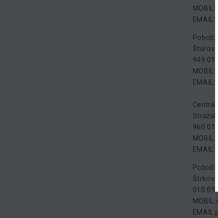
MOBIL:
EMAIL:
Pobočk
Štúrová
949 01 
MOBIL:
EMAIL:
Centrá
Strážsk
960 01 
MOBIL:
EMAIL:
Pobočk
Štrková
010 09 
MOBIL:
EMAIL: