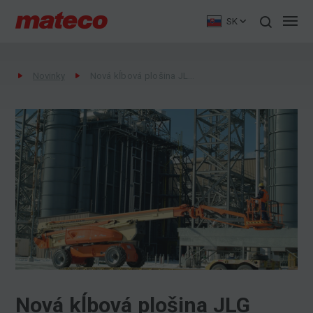
SK
Novinky
Nová kĺbová plošina JLG 1250 AJP na prenájom
Nová kĺbová plošina JLG