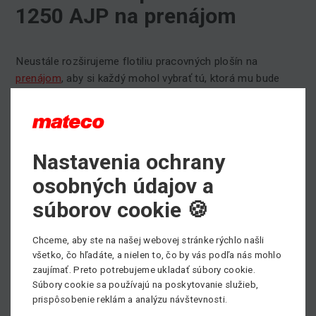
1250 AJP na prenájom
Neustále rozširujeme flotiliu pracovných plošín na
prenájom
, aby si každý mohol vybrať tú, ktorá mu bude
najviac vyhovovať pri svojej práci.
Tento krát u nás nájdete novú dieslovú kĺbovo
teleskopickú plošinu JLG 1250 AJP.
Nastavenia ochrany
Táto kĺbová plošina nám ponúka pracovnú výšku 40,3
metrov s nosnosťou 454 kilogramov.
osobných údajov a
Pokiaľ by ste mali záujem o viac informácií o tejto kĺbovej
súborov cookie 🍪
plošine, nájdete ich
TU
.
Chceme, aby ste na našej webovej stránke rýchlo našli
Potrebujete si prenajať pracovnú plošinu, prípadne
všetko, čo hľadáte, a nielen to, čo by vás podľa nás mohlo
potrebujete poradiť pri výbere vhodného pracovného
zaujímať. Preto potrebujeme ukladať súbory cookie.
stroja?
Súbory cookie sa používajú na poskytovanie služieb,
Neváhajte kontaktovať nášho obchodníka, všetky kontakty
prispôsobenie reklám a analýzu návštevnosti.
nájdete
TU
.