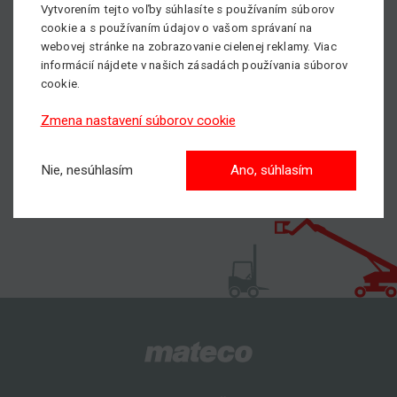
Vytvorením tejto voľby súhlasíte s používaním súborov
cookie a s používaním údajov o vašom správaní na
Pošlite nám nezáväzný dopyt na kĺbovú plošinu
webovej stránke na zobrazovanie cielenej reklamy. Viac
informácií nájdete v našich zásadách používania súborov
S nami dosiahnete vyššie!
cookie.
Zmena nastavení súborov cookie
Nie, nesúhlasím
Ano, súhlasím