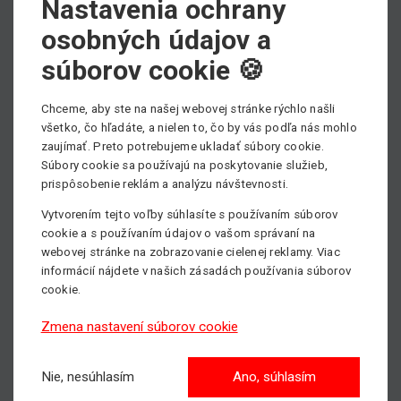
Nastavenia ochrany
zvládala prácu aj v stiesnených priestoroch, čo
osobných údajov a
umožňuje jednoduchý pohyb a presné ovládanie aj na
súborov cookie 🍪
náročnejších miestach.
Bezpečnosť a pohodlie
: Manitou 150 AETJ-C je
Chceme, aby ste na našej webovej stránke rýchlo našli
vybavená intuitívnym ovládacím panelom, ktorý
všetko, čo hľadáte, a nielen to, čo by vás podľa nás mohlo
zaručuje ľahkú manipuláciu s plošinou. Priestranný a
zaujímať. Preto potrebujeme ukladať súbory cookie.
pohodlný kôs zaručuje bezpečnú prácu aj pri dlhšom
Súbory cookie sa používajú na poskytovanie služieb,
používaní.
prispôsobenie reklám a analýzu návštevnosti.
Nízke prevádzkové náklady
: Elektrický pohon
Vytvorením tejto voľby súhlasíte s používaním súborov
znamená menej údržby a nižšie náklady na prevádzku,
cookie a s používaním údajov o vašom správaní na
čo zvyšuje efektivitu práce a spoľahlivosť stroja.
webovej stránke na zobrazovanie cielenej reklamy. Viac
informácií nájdete v našich zásadách používania súborov
Tento nový model rozširuje naše možnosti a pomáha
cookie.
nám poskytovať ešte lepšie služby. S Manitou 150 AETJ-C
zvládnete aj tie najnáročnejšie úlohy vo výškach s
Zmena nastavení súborov cookie
maximálnou efektivitou.
Nie, nesúhlasím
Ano, súhlasím
Viac informácií o plošine
Manitou 150 AETJ-C
nájdete na