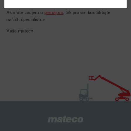
našej stránke.
Ak máte záujem o
prenájom
, tak prosím kontaktujte
našich špecialistov.
Vaše mateco.