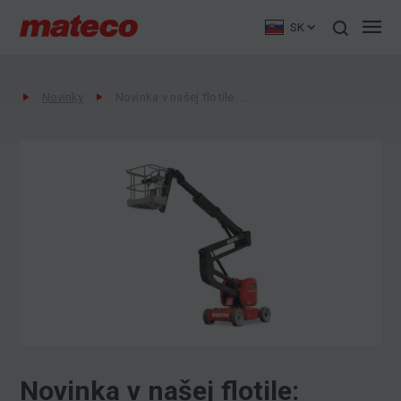
SK
Novinky
Novinka v našej flotile: Manitou 150 AETJ-C – Elektrická kĺbová plošina
Novinka v našej flotile: