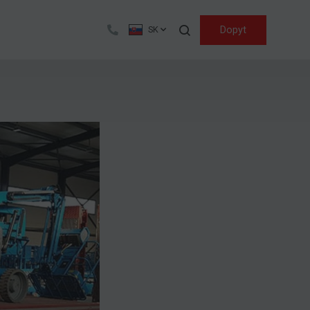
Hľadať
Dopyt
SK