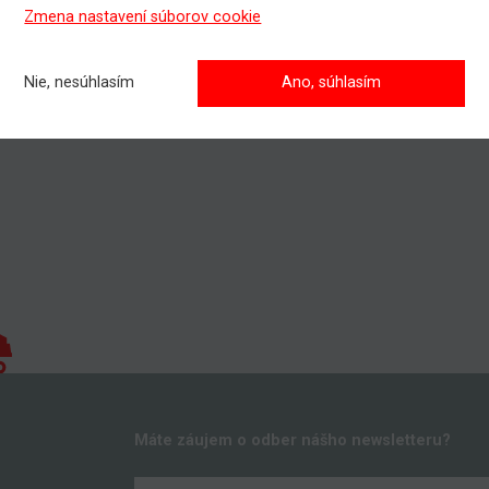
jete si prenajať pracovnú plošinu, prípadne potrebujete poradiť pri
Zmena nastavení súborov cookie
ho pracovného stroja?
te kontaktovať nášho obchodníka, všetky kontakty nájdete
TU
.
Nie, nesúhlasím
Ano, súhlasím
dosiahnete vyššie!
 nám nezáväzný dopyt
Máte záujem o odber nášho newsletteru?