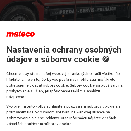
Nastavenia ochrany osobných
rava pre pracovnú plošinu
údajov a súborov cookie 🍪
Chceme, aby ste na našej webovej stránke rýchlo našli všetko, čo
 pracovných plošín a manipulačnej techniky zákazníkom je súčas
hľadáte, a nielen to, čo by vás podľa nás mohlo zaujímať. Preto
onúkaných služieb
prenájmu
,
predaja
a
servisu
pracovných plošín a
potrebujeme ukladať súbory cookie. Súbory cookie sa používajú na
ačnej techniky.
poskytovanie služieb, prispôsobenie reklám a analýzu
pobočkám v
Bratislave
,
Nitre
,
Zvolene
,
Žiline
a v
Prešove
máme lep
návštevnosti.
i flexibility a lepšej reakcie na dovoz a odvoz strojov pre zákazní
Vytvorením tejto voľby súhlasíte s používaním súborov cookie a s
ákazníkom tak odpadávajú starosti s logistikou pracovných strojo
používaním údajov o vašom správaní na webovej stránke na
sa postaráme my. Dopravu pracovných strojov ponúkame v rámci 
zobrazovanie cielenej reklamy. Viac informácií nájdete v našich
kej republiky.
zásadách používania súborov cookie.