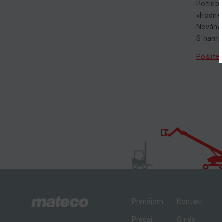
Potrebu
vhodné
Neváhaj
S nami 
Pošlite
Prenájom
Kontakt
Predaj
O nás