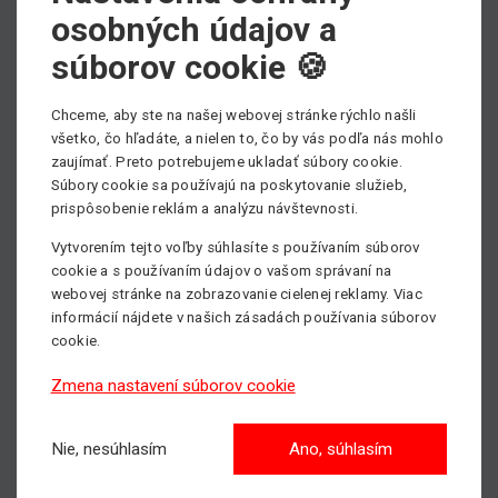
osobných údajov a
súborov cookie 🍪
Chceme, aby ste na našej webovej stránke rýchlo našli
všetko, čo hľadáte, a nielen to, čo by vás podľa nás mohlo
zaujímať. Preto potrebujeme ukladať súbory cookie.
Súbory cookie sa používajú na poskytovanie služieb,
prispôsobenie reklám a analýzu návštevnosti.
Vytvorením tejto voľby súhlasíte s používaním súborov
cookie a s používaním údajov o vašom správaní na
webovej stránke na zobrazovanie cielenej reklamy. Viac
informácií nájdete v našich zásadách používania súborov
cookie.
Zmena nastavení súborov cookie
Potrebujete si prenajať pracovnú plošinu, prípadne
Nie, nesúhlasím
Ano, súhlasím
potrebujete poradiť pri výbere vhodného pracovného
stroja?