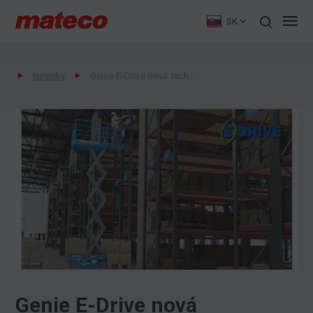
SK
Novinky
Genie E-Drive nová technológia pre nožnicové zdvíhacie plošiny
Genie E-Drive nová