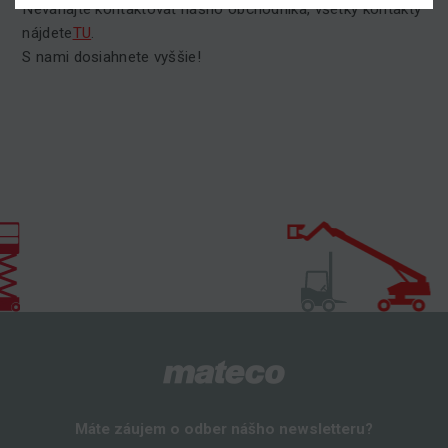
Neváhajte kontaktovať nášho obchodníka, všetky kontakty
nájdete
TU
.
S nami dosiahnete vyššie!
Máte záujem o odber nášho newsletteru?