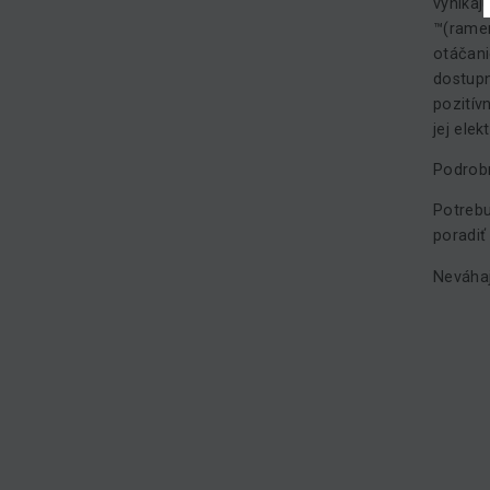
vynikaj
™(ramen
otáčani
dostupn
pozitív
jej ele
Podrobn
Potrebu
poradiť
Neváhaj