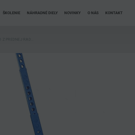
ŠKOLENIE
NÁHRADNÉ DIELY
NOVINKY
O NÁS
KONTAKT
GENIE POSKYTLA POHĽAD Z PREDNEJ RADY NA FRANCÚZSKU FORMULU 1 GRAND PRIX