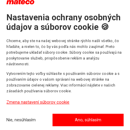
anizačný team bola potrebná pracovná plošina, ktorá umožnila
rom nahrávať pretek na kamery a mohli tak poskytnúť veľkolepý v
Nastavenia ochrany osobných
ad 40 m.
údajov a súborov cookie 🍪
o odporúčanie pre organizátorov pretekov?
ačne kĺbová plošina. Genie ® Z ® - 135/70
Chceme, aby ste na našej webovej stránke rýchlo našli všetko, čo
hľadáte, a nielen to, čo by vás podľa nás mohlo zaujímať. Preto
ejto novej perspektíve sa diváci televízneho vysielania na celom s
potrebujeme ukladať súbory cookie. Súbory cookie sa používajú na
ozerať na celý závod od nehôd v prvom kole až po víťazstvo brits
poskytovanie služieb, prispôsobenie reklám a analýzu
Lewisa Hamiltona, ktorý si upevnil svoju vedúcu pozíciu vo sveto
návštevnosti.
náte.
Vytvorením tejto voľby súhlasíte s používaním súborov cookie a s
používaním údajov o vašom správaní na webovej stránke na
 boli pracovné stroje pre maximálnu pracovnú výšku 43,15 m (141 
zobrazovanie cielenej reklamy. Viac informácií nájdete v našich
nym bočným dosahom 21,26 m (69 ft 9 in) pri maximálnej výške
zásadách používania súborov cookie.
enia 23 m (75 ft 6 in). Genie Z-135/70 kĺbovo-teleskopická plošin
ne vhodná potrebám produkčného tímu .
Zmena nastavení súborov cookie
 prístupové riešenie pre vonkajšie prostredie stavebných a priemy
ií, popri iných kľúčových vlastnostiach. Genie Z-135/70 ponúka vý
Nie, nesúhlasím
Ano, súhlasím
 Genie XChassis ™(X šasi), ktorý kombinuje kompaktnú stopu s