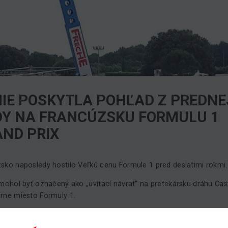
IE POSKYTLA POHĽAD Z PREDNE
Y NA FRANCÚZSKU FORMULU 1
ND PRIX
sko naposledy hostilo Veľkú cenu Formule 1 pred desiatimi rokmi.
 mohol byť označený ako „uvítací návrat“ na pretekársku dráhu Cast
rne miesto Formuly 1.
né eventy potrebujú výnimočné vybavenie!