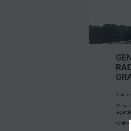
GEN
RAD
GRA
Francúz
24. jún
legendá
Výnimoč