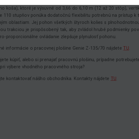
úcou pracovnou plochou stability. Jej teleskopické Genie Jib-Exten
o koša), ktoré je výsuvné od 3,66 do 6,10 m (12 až 20 stôp), verti
e 110 stupňov ponúka dodatočnú flexibilitu potrebnú na prístup k 
ým oblastiam. Jej pohon všetkých štyroch kolies s plnohodnotno
nou trakciou je prispôsobený tak, aby zvládol hrubé podmienky po
ktro-proporcionálne ovládanie zlepšuje plynulosť pohonu.
é informácie o pracovnej plošine Genie Z-135/70 nájdete
TU
.
jete kúpiť, alebo si prenajať pracovnú plošinu, prípadne potrebujet
 pri výbere vhodného pracovného stroja?
te kontaktovať nášho obchodníka. Kontakty nájdete
TU
.