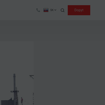
Hľadať
Dopyt
SK