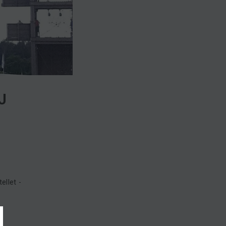
J
ellet -