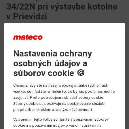
34/22N pri výstavbe kotolne
v Prievidzi
Pracovné plošiny súideálnym pomocníkom pri stavebných
prácach.
Náš vyškolený tím obchodníkovVám vďaka dlhoročným
Nastavenia ochrany
skúsenostiam vie vždy presneodporúčiť vhodný typ stroja
osobných údajov a
pre Vaše potreby.V rámci poradenstva pri
prenájme
plošín
vždy konzultujeme s každým zákazníkom využitie stroja.
súborov cookie 🍪
Pre stavebné práce na výstavbu novej kotolni v Prievidzi
sme zákazníkovi odporúčili na
prenájom kĺbovú plošinu
Chceme, aby ste na našej webovej stránke rýchlo našli
Genie Z 34/22N
.Samohybné kĺbové plošiny sú vhodné pre
všetko, čo hľadáte, a nielen to, čo by vás podľa nás mohlo
práce, kedy je potrebný stranový dosah. Využívajú sa
zaujímať. Preto potrebujeme ukladať súbory cookie.
najmä v prostrediach vybavených množstvom technológie
Súbory cookie sa používajú na poskytovanie služieb,
prispôsobenie reklám a analýzu návštevnosti.
alebo pri vonkajších prácach, kedy je potrebné prekonávať
rôzne terénne či výškové prekážky.
Vytvorením tejto voľby súhlasíte s používaním súborov
Technický prospekt s kompletnými informáciami o tejto
cookie a s používaním údajov o vašom správaní na