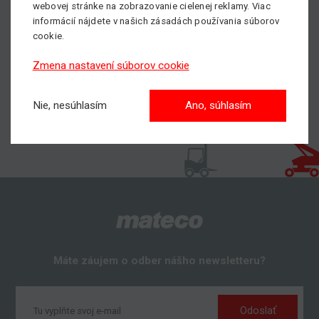
kĺbovej plošine nájdete
TU
.
webovej stránke na zobrazovanie cielenej reklamy. Viac
informácií nájdete v našich zásadách používania súborov
cookie.
Zmena nastavení súborov cookie
Nie, nesúhlasím
Ano, súhlasím
Máte záujem o odber nášho newsletteru?
Odoslať