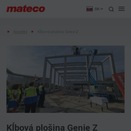
SK
Novinky
Kĺbová plošina Genie Z 34/22N pri výstavbe kotolne v Prievidzi
Kĺbová plošina Genie Z