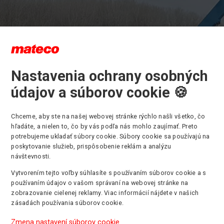
Nastavenia ochrany osobných
údajov a súborov cookie 🍪
ovo teleskopická plošina Genie ZX
/70 v akcii
Chceme, aby ste na našej webovej stránke rýchlo našli všetko, čo
hľadáte, a nielen to, čo by vás podľa nás mohlo zaujímať. Preto
potrebujeme ukladať súbory cookie. Súbory cookie sa používajú na
né kĺbovo-teleskopicképlošiny sú vhodné pre práce, kedy je pot
poskytovanie služieb, prispôsobenie reklám a analýzu
návštevnosti.
ý dosah a zároveň je potrebné prekonať určitú prekážku. Využívajú
 prostrediach vybavených množstvom technológie alebo pri vonka
Vytvorením tejto voľby súhlasíte s používaním súborov cookie a s
. Plošiny majú veľkú výhodu a to, že sú otočné 360°, majú veľký s
používaním údajov o vašom správaní na webovej stránke na
prekonávajú prekážky až do 20m.
zobrazovanie cielenej reklamy. Viac informácií nájdete v našich
rát pri výstavbe mosta pomáhala samohybná kĺbová plošina Geni
zásadách používania súborov cookie.
 Kompletnú ponuku kĺbových plošín nájdete
TU
.
Zmena nastavení súborov cookie