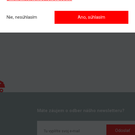
jete prenajať, alebo si kúpiť pracovnú plošinu, prípadne potrebujet
 pri výbere vhodného pracovného stroja?
Nie, nesúhlasím
Ano, súhlasím
te kontaktovať nášho obchodníka, všetky kontakty nájdete
TU
.
Máte záujem o odber nášho newsletteru?
Odoslať
k