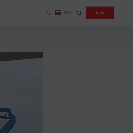
Hľadať
Dopyt
SK