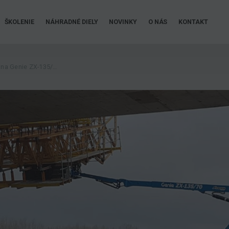
ŠKOLENIE
NÁHRADNÉ DIELY
NOVINKY
O NÁS
KONTAKT
Kĺbovo teleskopická plošina Genie ZX-135/70 v akcii