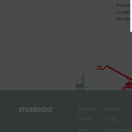
Potrebu
poradiť
Neváhaj
Prenájom
Kontakt
Predaj
O nás
Servis
Mapa Stráno