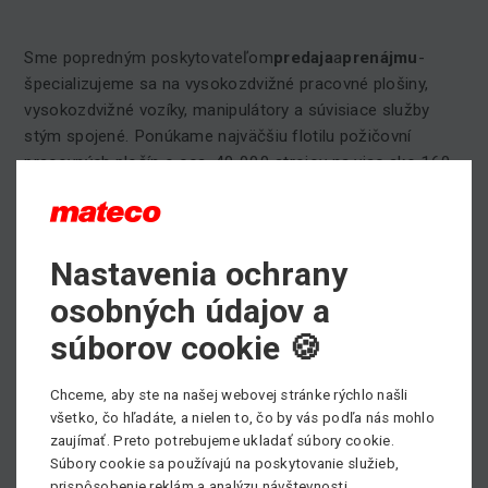
Sme popredným poskytovateľom
predaja
a
prenájmu
-
špecializujeme sa na vysokozdvižné pracovné plošiny,
vysokozdvižné vozíky, manipulátory a súvisiace služby
stým spojené. Ponúkame najväčšiu flotilu požičovní
pracovných plošín o cca. 40 000 strojov na viac ako 160
miestach v Európe a aj Strednej aJužnej Amerike.
Naše tajomstvo úspechu je mať celoplošnú sieť pobočiek
po celej Európe a rastúcu sieť v Južnej Amerike.
Nastavenia ochrany
osobných údajov a
súborov cookie 🍪
Chceme, aby ste na našej webovej stránke rýchlo našli
všetko, čo hľadáte, a nielen to, čo by vás podľa nás mohlo
zaujímať. Preto potrebujeme ukladať súbory cookie.
Súbory cookie sa používajú na poskytovanie služieb,
prispôsobenie reklám a analýzu návštevnosti.