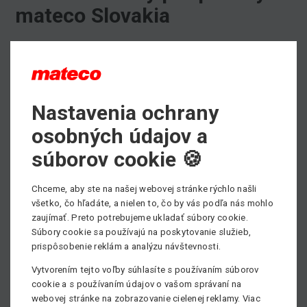
mateco Slovakia
Máte často problém zohnať originálne náhradné diely pre
Vaše pracovné plošiny? Radi Vás podobných starostí
zbavíme!Zaistíme Vám akýkoľvek náhradný diel.
Nastavenia ochrany
Ponúkame predaj
náhradných dielov
pre stroje svetových
značiek Genie, TEREX, CTE, OMME, Haulotte, Teupen a
osobných údajov a
ďalších. Ako nadnárodná spoločnosť máme ľahký prístup
súborov cookie 🍪
k náhradným dielom a technickej špecifikácii všetkých
známych značiek.
Chceme, aby ste na našej webovej stránke rýchlo našli
Viac informácií nájdete
TU
.
všetko, čo hľadáte, a nielen to, čo by vás podľa nás mohlo
Potrebujete poradiť, prípadne sa informovať o dostupnosti
zaujímať. Preto potrebujeme ukladať súbory cookie.
Súbory cookie sa používajú na poskytovanie služieb,
náhradných dielov?
prispôsobenie reklám a analýzu návštevnosti.
Informujte sa priamo u nášho špecialistu na náhradné
diely - Radoslav Podušel, tel.: +421 918 925 228, email -
Vytvorením tejto voľby súhlasíte s používaním súborov
radoslav.podusel@matecoslovakia.sk
cookie a s používaním údajov o vašom správaní na
webovej stránke na zobrazovanie cielenej reklamy. Viac