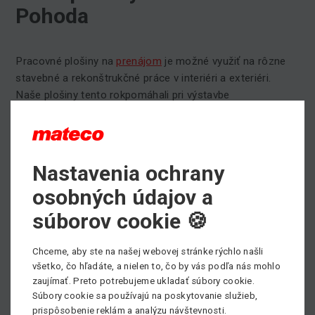
Pohoda
Pracovné plošiny na
prenájom
je možné využiť na rôzne
stavebné a rekonštrukčné práce v interiéri a exteriéri.
Naše plošiny tento rokpomáhali pri výstavbe
festivaluPohoda. Pre prácu vo výškach sme zákazníkovi
odporučili nožnicové plošiny značky Genie.
V našej ponuke na prenájom nájdete nožnicové plošiny s
pracovnou výškou od 5,9 do27 m, prejazdnoušírkou74
Nastavenia ochrany
cm. Vďaka tomu, že sme oficiálny distribútor značky
osobných údajov a
Genie
, prinášame na slovenský trh novinky priamo od
výrobcu.
súborov cookie 🍪
Kompletnú ponuku nožnicových pracovných plošínnájdete
na našej stránke, kliknite
TU
.
Chceme, aby ste na našej webovej stránke rýchlo našli
všetko, čo hľadáte, a nielen to, čo by vás podľa nás mohlo
Potrebujete si prenajať pracovnú plošinu, prípadne
zaujímať. Preto potrebujeme ukladať súbory cookie.
Súbory cookie sa používajú na poskytovanie služieb,
potrebujete poradiť pri výbere vhodného pracovného
prispôsobenie reklám a analýzu návštevnosti.
stroja?