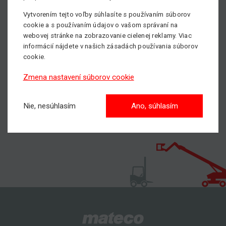
Neváhajte kontaktovať nášho obchodníka, všetky kontakty
Vytvorením tejto voľby súhlasíte s používaním súborov
nájdete
TU.
cookie a s používaním údajov o vašom správaní na
S nami dosiahnete vyššie!
webovej stránke na zobrazovanie cielenej reklamy. Viac
informácií nájdete v našich zásadách používania súborov
cookie.
Pošlite nám nezáväznýdopyt
Zmena nastavení súborov cookie
Nie, nesúhlasím
Ano, súhlasím