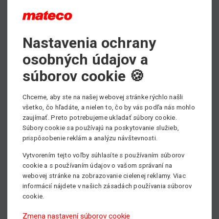
Awards 2020
Nastavenia ochrany
Sme veľmi hrdí, že celá naša prenájmová skupina mateco
s prítomnosťou v Európe a Latinskej Amerike bola
osobných údajov a
vyhlásená na užšom zozname nominácii na cenu IAPA
súborov cookie 🍪
Awards 2020 v kategórii „Access Rental Company of the
Year“.
Chceme, aby ste na našej webovej stránke rýchlo našli
všetko, čo hľadáte, a nielen to, čo by vás podľa nás mohlo
Držte nám palce! :)
zaujímať. Preto potrebujeme ukladať súbory cookie.
Viac info -
https://www.iapa-summit.info/awards.html
Súbory cookie sa používajú na poskytovanie služieb,
prispôsobenie reklám a analýzu návštevnosti.
Vytvorením tejto voľby súhlasíte s používaním súborov
cookie a s používaním údajov o vašom správaní na
webovej stránke na zobrazovanie cielenej reklamy. Viac
informácií nájdete v našich zásadách používania súborov
cookie.
Zmena nastavení súborov cookie