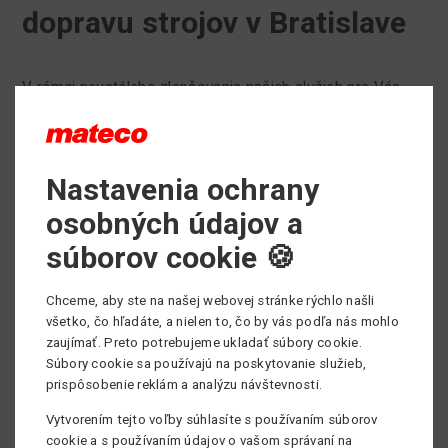
dopravu strojov v Bratislave
V rámci neustáleho zlepšovania našich služieb pre Vás,
našich zákazníkov posilujeme aj dopravu našich strojov.
Do Bratislavy sme kúpili nové nákladné vozidlo na
prepravu plošín ale aj vysokozdvižných vozíkov a
Nastavenia ochrany
manipulátorov.
osobných údajov a
Doprava pracovných strojov bude tak ešte rýchlejšia a
súborov cookie 🍪
efektívnejšia.
Chceme, aby ste na našej webovej stránke rýchlo našli
všetko, čo hľadáte, a nielen to, čo by vás podľa nás mohlo
Potrebujete kúpiť, alebo si prenajať pracovnú plošinu,
zaujímať. Preto potrebujeme ukladať súbory cookie.
prípadne potrebujete poradiť pri výbere vhodného
Súbory cookie sa používajú na poskytovanie služieb,
prispôsobenie reklám a analýzu návštevnosti.
pracovného stroja?
Vytvorením tejto voľby súhlasíte s používaním súborov
Neváhajte kontaktovať nášho obchodníka, všetky kontakty
cookie a s používaním údajov o vašom správaní na