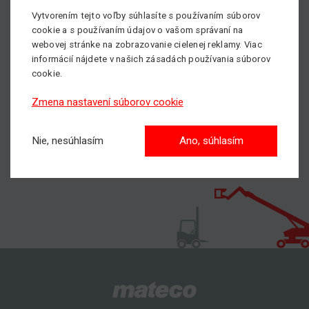
Potrebujete si prenajať, alebokúpiť pracovnú plošinu,
Vytvorením tejto voľby súhlasíte s používaním súborov
cookie a s používaním údajov o vašom správaní na
prípadne potrebujete poradiť pri výbere vhodného
webovej stránke na zobrazovanie cielenej reklamy. Viac
pracovného stroja?
informácií nájdete v našich zásadách používania súborov
Neváhajte kontaktovať nášho obchodníka, všetky kontakty
cookie.
nájdete
TU.
Zmena nastavení súborov cookie
Nie, nesúhlasím
Ano, súhlasím