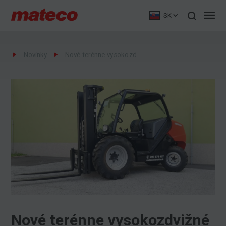
SK
Novinky
Nové terénne vysokozdvižné vozíky MANITOU MC 25 vo flotile na prenájom
Nové terénne vysokozdvižné