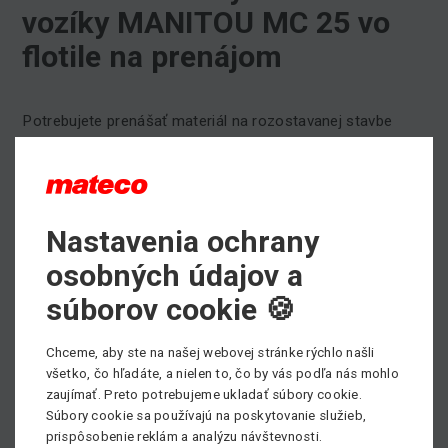
vozíky MANITOU MC 25 vo
flotile na prenájom
Potrebujete prenášať materiál na rozostavanej stavbe
snerovným terénom? Máme pre Vás riešenie aj pre takéto
situácie. Neustále posilňujeme našu flotilu
prenájmu
tak,
aby sme mohli vyhovieť rastúcemu dopytu vkaždom
segmente. Najnovšie prinášame terénne vysokozdvižné
Nastavenia ochrany
vozíky MANITOU MC 25.
osobných údajov a
Ich veľkou výhodou sú kompaktné rozmnery pri zaujímavej
súborov cookie 🍪
zdvihovej kapacite 2500kg. Viac informácií o terénnom
vysokozdvižnom vozíku MANITOU MC 25 nájdete na našej
Chceme, aby ste na našej webovej stránke rýchlo našli
stránke, kliknite
TU
.
všetko, čo hľadáte, a nielen to, čo by vás podľa nás mohlo
Kompletnú ponukuterénnychvysokozdvižných
zaujímať. Preto potrebujeme ukladať súbory cookie.
vozíkovnájdete
TU
.
Súbory cookie sa používajú na poskytovanie služieb,
Ku všetkým strojom znašej flotily ponúkame aj
servis
.
prispôsobenie reklám a analýzu návštevnosti.