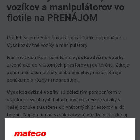
vozíkov a manipulátorov vo
flotile na PRENÁJOM
Predstavujeme Vám našu strojovú flotilu na prenájom -
Vysokozdvižné vozíky a manipulátory.
Našim zákazníkom ponúkame
vysokozdvižné vozíky
určené ako do vnútorných priestorov aj do terénu. Zdroje
pohonu sú akumulátory alebo dieselový motor. Stroje
ponúkame s rôznymi nosnosťami.
Vysokozdvižné vozíky
sú dôležitým pomocníkom v
skladoch i výrobných halách. Vysokozdvižné vozíky v
našej ponuke sú určené do vnútorných priestorov aj do
terénu. Nájdete u nás vysokozdvižné vozíky elektrické aj
dieslové. V kategórii vysokozdvižné vozíky s dieslovým
motorom nájdete spoľahlivé stroje značiek Toyota a
Manitou Buggie, ktoré sa líšia podľa nosnosti.