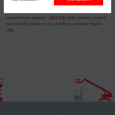
tá správna voľba.
Kompletnú ponuku vysokozdvižných vozíkov a
manipulátorov nájdete - (
TU
a
TU
), alebo priamo u našich
obchodných zástupcov pre prenájom, kontakty nájdete -
(
TU
).