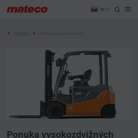
SK
Novinky
Ponuka vysokozdvižných vozíkov a manipulátorov vo flotile na PRENÁJOM
Ponuka vysokozdvižných