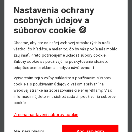
Vysokozdvižné vozíky týchto značiek patria medzi
Nastavenia ochrany
najprestížnejšie vo svojom odbore a ich kúpou či
osobných údajov a
prenájom tak máte istotu, že získate naozajstnú špičku.
Ich nosnosť sa pohybuje od 2500 - 3000 Kg. Maximálna
súborov cookie 🍪
výška je potom 4, 7 metrov.
Chceme, aby ste na našej webovej stránke rýchlo našli
V ponuke vysokozdvižných vozíkov poháňaných
všetko, čo hľadáte, a nielen to, čo by vás podľa nás mohlo
elelektrikou máte k dispozícii excelentný stroj značky
zaujímať. Preto potrebujeme ukladať súbory cookie.
Toyota, ktorého nosnosť je 3000 Kg a maximálna výška 4,
Súbory cookie sa používajú na poskytovanie služieb,
3 metrov. Vysokozdvižné vozíky určené na prenájom Vám
prispôsobenie reklám a analýzu návštevnosti.
pristavíme na miesto určenia v čo najrýchlejšom čase. Za
Vytvorením tejto voľby súhlasíte s používaním súborov
veľkorysých finančných podmienok naše vysokozdvižné
cookie a s používaním údajov o vašom správaní na
vozíky odvedú poriadnu porciu kvalitnej práce.
webovej stránke na zobrazovanie cielenej reklamy. Viac
informácií nájdete v našich zásadách používania súborov
Teleskopické manipulátory
sú hodnotné a nákladovo
cookie.
efektívne stroje pre akékoľvek pracovisko. Pokiaľ
potrebujete kompaktný terénny stroj, ktorý je súčasne
Zmena nastavení súborov cookie
výkonný s vysokou produktivitou práce v obmedzených
podmienkach manévrovania, teleskopické manipulátory sú
Nie, nesúhlasím
Ano, súhlasím