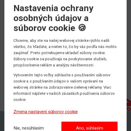
Nastavenia ochrany
Vážení zákazníci a obchodní partneri,
osobných údajov a
súborov cookie 🍪
prajeme Vám krásnu Veľkú noc - hlavne v bezpečnej
vzdialenosti.
Rešpektujme aktuálnu situáciu.
Chceme, aby ste na našej webovej stránke rýchlo našli
všetko, čo hľadáte, a nielen to, čo by vás podľa nás mohlo
zaujímať. Preto potrebujeme ukladať súbory cookie.
Súbory cookie sa používajú na poskytovanie služieb,
prispôsobenie reklám a analýzu návštevnosti.
Vytvorením tejto voľby súhlasíte s používaním súborov
cookie a s používaním údajov o vašom správaní na
webovej stránke na zobrazovanie cielenej reklamy. Viac
informácií nájdete v našich zásadách používania súborov
cookie.
Zmena nastavení súborov cookie
Nie, nesúhlasím
Ano, súhlasím