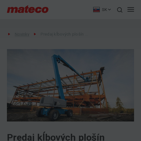
SK
Novinky
Predaj kĺbových plošín značky Genie s výškou do 43 m
Predaj kĺbových plošín