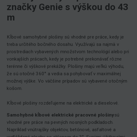
značky Genie s výškou do 43
m
Kĺbové samohybné plošiny sú vhodné pre práce, kedy je
treba určitého bočného dosahu. Využívajú sa najmä v
prostrediach vybavených množstvom technológií alebo pri
vonkajších prácach, kedy je potrebné prekonávať rôzne
terénne či výškové prekážky. Plošiny majú veľkú výhodu,
že sú otočné 360° a vedia sa pohybovať v maximálnej
možnej výške. Vo väčšine prípadov sú vybavené otočným
košom.
Kĺbové plošiny rozdeľujeme na elektrické a dieselové.
Samohybné kĺbové elektrické pracovné plošiny
sú
vhodné pre práce na pevných nosných podkladoch.
Napríklad vnútrajšky objektov, betónové, asfaltové a
vydláždené plochy so sklonom do 3°. Svojimi úžitkovými