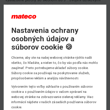
vlastnosťami sú vhodné do husto technológiami
zastavaných priestorov, kde je potrebné použiť bočný
dosah stroja. Zariadenia sa pohybujú vo svojej maximálnej
pracovnej výške a signalizujú prekročenie nebezpečného
Nastavenia ochrany
náklonu. Plošiny majú veľkú výhodu, že sú otočné 360°.
Vo väčšine prípadov sú vybavené otočným košom.
osobných údajov a
Elektrické kĺbové pracovné plošiny sú nabíjané vstavanou
súborov cookie 🍪
nabíjačkou. Denná doba nabíjania je minimálne 8 hodín
nepretržite, potom je možné so strojom pracovať 8-16
Chceme, aby ste na našej webovej stránke rýchlo našli
hod. podľa povahy práce a typu stroja.
všetko, čo hľadáte, a nielen to, čo by vás podľa nás mohlo
zaujímať. Preto potrebujeme ukladať súbory cookie.
Samohybné kĺbové dieselové pracovné plošiny
sú
Súbory cookie sa používajú na poskytovanie služieb,
vhodné pre práce na spevnených i nespevnených
prispôsobenie reklám a analýzu návštevnosti.
podkladoch. Svojimi úžitkovými vlastnosťami sú vhodné do
Vytvorením tejto voľby súhlasíte s používaním súborov
náročných terénov, kde je potrebné použiť bočný dosah
cookie a s používaním údajov o vašom správaní na
stroja. Pre tieto práce sú uspôsobené pohonom 4x4 a
webovej stránke na zobrazovanie cielenej reklamy. Viac
výkyvnými nápravami. Zariadenia sa pohybujú vo svojej
informácií nájdete v našich zásadách používania súborov
maximálnej pracovnej výške a signalizujú prekročenie
cookie.