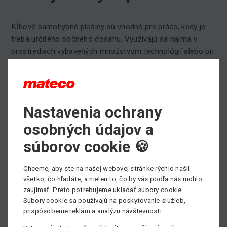
Kĺbové samohybné plošiny sú vhodné pre práce, kedy je
treba určitého bočného dosahu. Využívajú sa najmä v
prostrediach vybavených množstvom technológií alebo pri
vonkajších prácach, kedy je potrebné prekonávať rôzne
terénne či výškové prekážky. Plošiny majú veľkú výhodu,
že sú otočné 360° a vedia sa pohybovať v maximálnej
možnej výške. Vo väčšine prípadov sú vybavené otočným
Nastavenia ochrany
košom.
osobných údajov a
V našej ponuke napredaj nájdete kĺbové plošiny s
súborov cookie 🍪
pracovnou výškou od 11,14m - 43,15m s nosnosťou od
200kg - 454kg.
Kompletnú ponuku kĺbových pracovných plošín na
Chceme, aby ste na našej webovej stránke rýchlo našli
všetko, čo hľadáte, a nielen to, čo by vás podľa nás mohlo
prenájom nájdete
TU
.
zaujímať. Preto potrebujeme ukladať súbory cookie.
Potrebujete poradiť pri výbere vhodného pracovného
Súbory cookie sa používajú na poskytovanie služieb,
prispôsobenie reklám a analýzu návštevnosti.
stroja?
Neváhajte kontaktovať nášho obchodníka, všetky kontakty