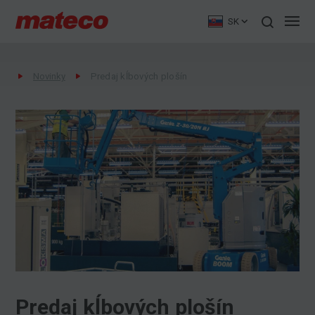
SK
Novinky
Predaj kĺbových plošín
Predaj kĺbových plošín