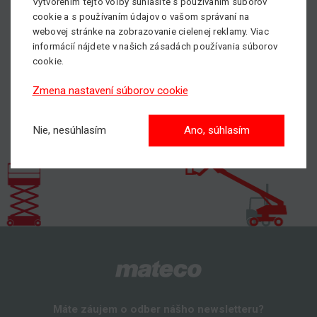
Vytvorením tejto voľby súhlasíte s používaním súborov
nájdete
TU.
cookie a s používaním údajov o vašom správaní na
webovej stránke na zobrazovanie cielenej reklamy. Viac
informácií nájdete v našich zásadách používania súborov
Pošlite nám nezáväznýdopyt
cookie.
Zmena nastavení súborov cookie
Nie, nesúhlasím
Ano, súhlasím
Máte záujem o odber nášho newsletteru?