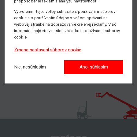
prispôsobenie reklám a analýzu návštevnosti.
Viac informácií o predaji náhradných dielovnájdete
TU
.
Vytvorením tejto voľby súhlasíte s používaním súborov
Potrebujete poradiť, prípadne sa informovať o dostupnosti
cookie a s používaním údajov o vašom správaní na
náhradných dielov?
webovej stránke na zobrazovanie cielenej reklamy. Viac
Informujte sa priamo u nášho špecialistu na náhradné
informácií nájdete v našich zásadách používania súborov
cookie.
diely - Radoslav Podušel, tel.: +421 918 925 228, email -
radoslav.podusel@matecoslovakia.sk
Zmena nastavení súborov cookie
Nie, nesúhlasím
Ano, súhlasím