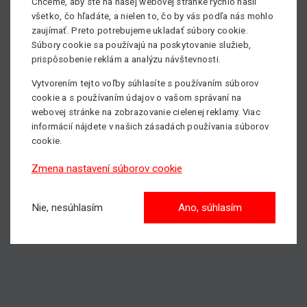
Chceme, aby ste na našej webovej stránke rýchlo našli
-Školenie obsluhy pracovných plošín
všetko, čo hľadáte, a nielen to, čo by vás podľa nás mohlo
-Predaj náhradných dielov pre pracovné plošiny
zaujímať. Preto potrebujeme ukladať súbory cookie.
Súbory cookie sa používajú na poskytovanie služieb,
Všetky informácie ohľadom našich servisných služieb
prispôsobenie reklám a analýzu návštevnosti.
nájdete
TU
.
Vytvorením tejto voľby súhlasíte s používaním súborov
cookie a s používaním údajov o vašom správaní na
Potrebujete servisovať pracovnú plošinu, prípadne viac
webovej stránke na zobrazovanie cielenej reklamy. Viac
informácii?
informácií nájdete v našich zásadách používania súborov
Naša servisná služba je k dispozícii 24 hodín, 7 dní v
cookie.
týždni, 365 dni v roku.
Neváhajte kontaktovať nášho vedúceho servisu - Milana
Zmena nastavení súborov cookie
Gondáša, tel.:
+421 918 925 228
, email -
milan.gondas@matecoslovakia.sk
.
Nie, nesúhlasím
Ano, súhlasím
S nami dosiahnete vyššie!