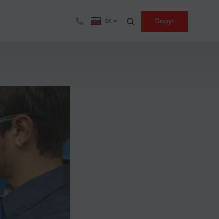
Hľadať
Dopyt
SK