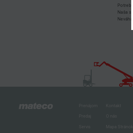
Potrebu
Naša ser
Neváhaj
Prenájom
Kontakt
Predaj
O nás
Servis
Mapa Stráno