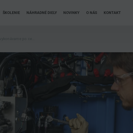
ŠKOLENIE
NÁHRADNÉ DIELY
NOVINKY
O NÁS
KONTAKT
Servis pracovných plošín vykonávame po celej Slovenskej republike