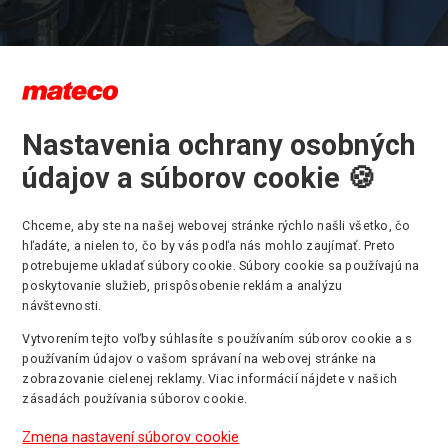
Nastavenia ochrany osobných
údajov a súborov cookie 🍪
vis pracovných plošín vykonávam
ej Slovenskej republike
Chceme, aby ste na našej webovej stránke rýchlo našli všetko, čo
hľadáte, a nielen to, čo by vás podľa nás mohlo zaujímať. Preto
potrebujeme ukladať súbory cookie. Súbory cookie sa používajú na
poskytovanie služieb, prispôsobenie reklám a analýzu
e popri
prenájme
a
predaji
ďalšou kľúčovou záležitosťou nášho biznis
návštevnosti.
jeme široké portfólio pracovných strojov, kladieme na to mimoria
Vytvorením tejto voľby súhlasíte s používaním súborov cookie a s
používaním údajov o vašom správaní na webovej stránke na
vedomí, že práve servis vždy ukáže, do akej miery je firma skutoč
zobrazovanie cielenej reklamy. Viac informácií nájdete v našich
ivá a profesionálna. Servis pracovných plošín vykonávame po cele
zásadách používania súborov cookie.
kej republike.
Zmena nastavení súborov cookie