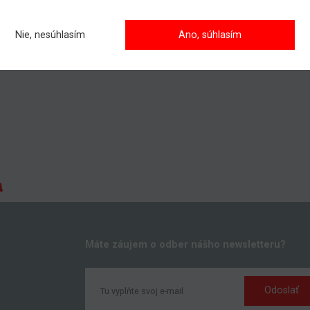
jete servisovať pracovnú plošinu, prípadne viac informácii?
visná služba je k dispozícii 24 hodín, 7 dní v týždni, 365 dni v roku.
Nie, nesúhlasím
Ano, súhlasím
te kontaktovať nášho obchodníka, všetky kontakty nájdete
TU
.
Máte záujem o odber nášho newsletteru?
Odoslať
k