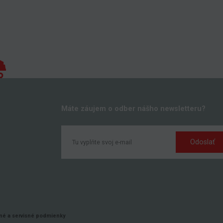
Máte záujem o odber nášho newsletteru?
Odoslať
k
é a servisné podmienky