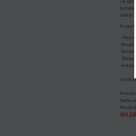
Za uply
bohaté 
nášho b
Poskyt
- Ročné
-Revízn
-Revízn
-Školen
-Predaj
Všetky 
Potrebu
Naša ser
Neváhaj
925 22