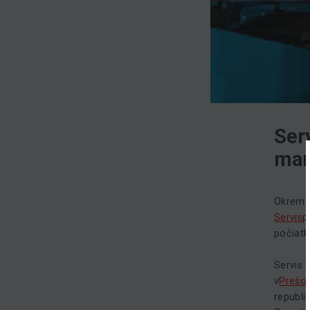
Ser
man
Okrem
Servis
p
počiatk
Servis 
v
Prešo
republi