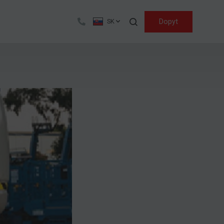
Hľadať
Dopyt
SK