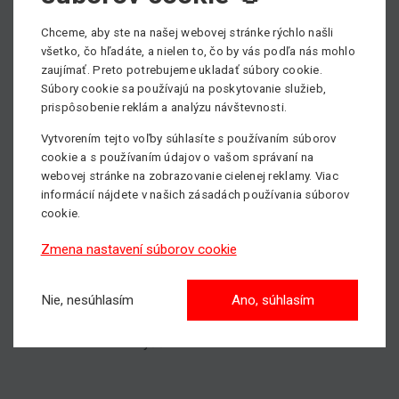
- Ročné prehliadky strojov
- Revízne skúšky elektro
Chceme, aby ste na našej webovej stránke rýchlo našli
- Revízne skúšky zdvíhacieho zariadenia
všetko, čo hľadáte, a nielen to, čo by vás podľa nás mohlo
- Školenie obsluhy pracovných plošín
zaujímať. Preto potrebujeme ukladať súbory cookie.
- Predaj náhradných dielov pre pracovné plošiny
Súbory cookie sa používajú na poskytovanie služieb,
prispôsobenie reklám a analýzu návštevnosti.
Všetky informácie ohľadom našich servisných služieb
Vytvorením tejto voľby súhlasíte s používaním súborov
nájdete
TU
.
cookie a s používaním údajov o vašom správaní na
webovej stránke na zobrazovanie cielenej reklamy. Viac
Potrebujete servisovať pracovnú plošinu, prípadne viac
informácií nájdete v našich zásadách používania súborov
cookie.
informácii?
Naša servisná služba je k dispozícii 24 hodín, 7 dní v
Zmena nastavení súborov cookie
týždni, 365 dni v roku.
Neváhajte kontaktovať nášho vedúceho servisu - Milana
Nie, nesúhlasím
Ano, súhlasím
Gondáša, tel.:
+421 918 925 228
, email -
milan.gondas@matecoslovakia.sk
.
S nami dosiahnete vyššie!