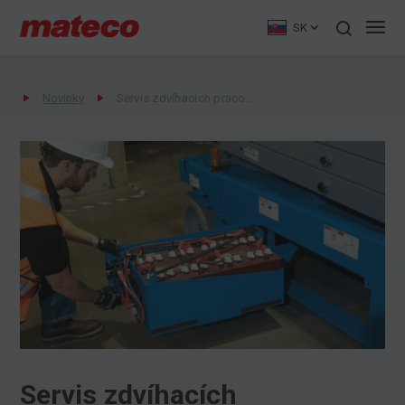
SK
Novinky
Servis zdvíhacích pracovných plošín, vysokozdvižných vozíkov a manipulátorov
Servis zdvíhacích