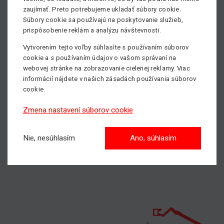
zaujímať. Preto potrebujeme ukladať súbory cookie.
Súbory cookie sa používajú na poskytovanie služieb,
Flotila pozostáva z kombinácie špecializovaných
prispôsobenie reklám a analýzu návštevnosti.
teleskopických manipulátorov, pracovných plošín,
teleskopických plošín a mini žeriavov,ktoré nie sú ľahko
Vytvorením tejto voľby súhlasíte s používaním súborov
cookie a s používaním údajov o vašom správaní na
dostupné na lokálnych trhoch. Prostredníctvom
webovej stránke na zobrazovanie cielenej reklamy. Viac
prijateľných obchodných podmienok akonkurencie
informácií nájdete v našich zásadách používania súborov
schopných re-rent sadzieb dodávame Special
cookie.
Equipmentslokálnymi certifikátmi za prijateľné prepravné
náklady.
Zmena nastavení súborov cookie
Viac informácií oSpecial Equipment nájdete
TU
.
Nie, nesúhlasím
Ano, súhlasím