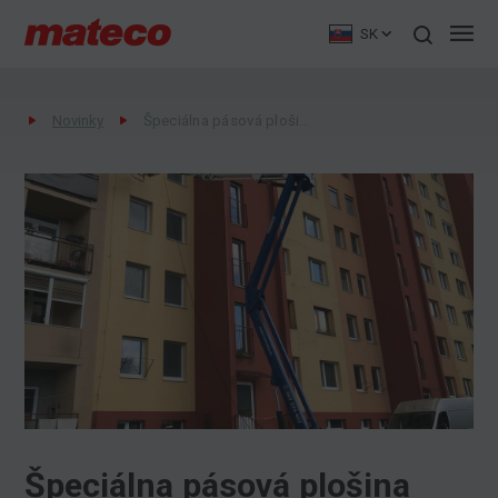
SK
Novinky
Špeciálna pásová plošina Bluelift SA 26 prenajatá pre výškové čistiace práce na fasáde panelového domu
Špeciálna pásová plošina