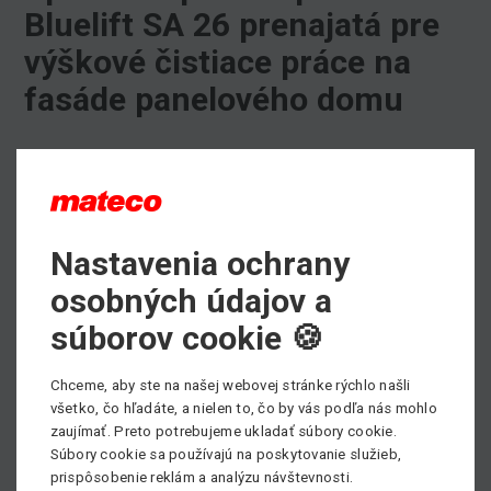
Bluelift SA 26 prenajatá pre
výškové čistiace práce na
fasáde panelového domu
Skaždým zákazníkom konzultujeme vhodnosť využitia
strojov.
Pre výškové čistiace práce na fasáde panelového
domusme zákazníkovi na
prenájom
odporučili pásovú
Nastavenia ochrany
plošinu Bluelift SA 26.
osobných údajov a
Táto
špeciálna pásová plošina
ponúka pracovnú výšku 26
metrov a nosnosť 250 kilov.
súborov cookie 🍪
Kompletné informácie opásovej plošine Bluelift SA 26
atechnický prospekt nájdete
TU
,
Chceme, aby ste na našej webovej stránke rýchlo našli
všetko, čo hľadáte, a nielen to, čo by vás podľa nás mohlo
Potrebujete si prenajať pracovnú plošinu, prípadne
zaujímať. Preto potrebujeme ukladať súbory cookie.
potrebujete poradiť pri výbere vhodného pracovného
Súbory cookie sa používajú na poskytovanie služieb,
stroja?
prispôsobenie reklám a analýzu návštevnosti.