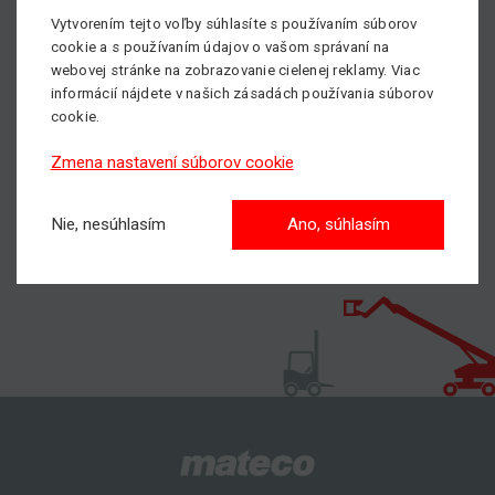
Neváhajte kontaktovať nášho obchodníka, všetky kontakty
Vytvorením tejto voľby súhlasíte s používaním súborov
nájdete
TU
.
cookie a s používaním údajov o vašom správaní na
S nami dosiahnete vyššie!
webovej stránke na zobrazovanie cielenej reklamy. Viac
informácií nájdete v našich zásadách používania súborov
cookie.
Pošlite nám nezáväznýdopyt
Zmena nastavení súborov cookie
Nie, nesúhlasím
Ano, súhlasím