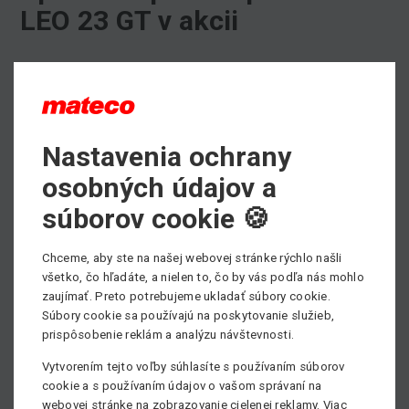
LEO 23 GT v akcii
Snašimi strojmi sa dostaneme do všetkých podmienok.
Pre náročnosť terénu sme spolu so zákazníkom vybrali
špeciálnu pásovú plošinu LEO 23 GT.
Prednosti tohto stroja sú kompaktné rozmery anízka
Nastavenia ochrany
hmotnosť. Je vhodná pre poschodové budovy.
osobných údajov a
Pracovná výška je 23 m. Táto pásová plošina má nosnosť
200kg.
súborov cookie 🍪
Technický prospekt s kompletnými informáciami nájdete
Chceme, aby ste na našej webovej stránke rýchlo našli
na našej stránke, kliknite
TU
.
všetko, čo hľadáte, a nielen to, čo by vás podľa nás mohlo
zaujímať. Preto potrebujeme ukladať súbory cookie.
Potrebujete si prenajať pracovnú plošinu, prípadne
Súbory cookie sa používajú na poskytovanie služieb,
potrebujete poradiť pri výbere vhodného pracovného
prispôsobenie reklám a analýzu návštevnosti.
stroja?
Vytvorením tejto voľby súhlasíte s používaním súborov
Neváhajte kontaktovať nášho obchodníka, všetky kontakty
cookie a s používaním údajov o vašom správaní na
nájdete
TU.
webovej stránke na zobrazovanie cielenej reklamy. Viac