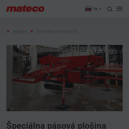
SK
Novinky
Špeciálna pásová plošina LEO 23 GT v akcii
Špeciálna pásová plošina