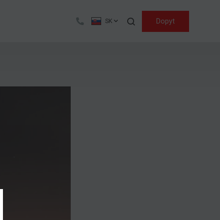
Hľadať
Dopyt
SK