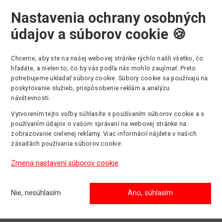
Nastavenia ochrany osobných
údajov a súborov cookie 🍪
Chceme, aby ste na našej webovej stránke rýchlo našli všetko, čo
hľadáte, a nielen to, čo by vás podľa nás mohlo zaujímať. Preto
potrebujeme ukladať súbory cookie. Súbory cookie sa používajú na
poskytovanie služieb, prispôsobenie reklám a analýzu
mienka na zosnulých
návštevnosti.
Vytvorením tejto voľby súhlasíte s používaním súborov cookie a s
používaním údajov o vašom správaní na webovej stránke na
pomíname na všetkých zosnulých.
zobrazovanie cielenej reklamy. Viac informácií nájdete v našich
zásadách používania súborov cookie.
sviečku a venujme imjeden pohľad hore.
Zmena nastavení súborov cookie
Nie, nesúhlasím
Ano, súhlasím