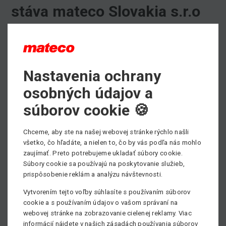
stáva mateco Slovakia s.r.o
Vážení obchodní partneri,
Je to oficiálne, od 12. apríla 2019 sa zmenilo obchodné
Nastavenia ochrany
meno našej spoločnosti z pôvodného názvu STATECH
SLOVAKIA s.r.o.na nový názov spoločnosti mateco
osobných údajov a
Slovakia s.r.o.
súborov cookie 🍪
K zmene obchodného mena došlo v súlade s dlhodobou
stratégiou celej skupiny TVH Group, zjednotiť názvy
Chceme, aby ste na našej webovej stránke rýchlo našli
všetko, čo hľadáte, a nielen to, čo by vás podľa nás mohlo
všetkých spoločností pod jednu značku „mateco“.
zaujímať. Preto potrebujeme ukladať súbory cookie.
Dôvodom je posilnenie pozícií na trhu pracovných plošín
Súbory cookie sa používajú na poskytovanie služieb,
pod jednou silnou značkou v celej Európe.
prispôsobenie reklám a analýzu návštevnosti.
Oficiálnu tlačovú správu nájdete -
TU
.
Vytvorením tejto voľby súhlasíte s používaním súborov
cookie a s používaním údajov o vašom správaní na
webovej stránke na zobrazovanie cielenej reklamy. Viac
informácií nájdete v našich zásadách používania súborov