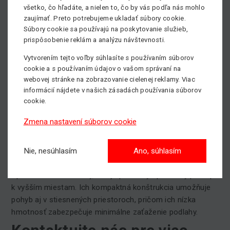
pohodlné používanie.
všetko, čo hľadáte, a nielen to, čo by vás podľa nás mohlo
zaujímať. Preto potrebujeme ukladať súbory cookie.
Nízka hmotnosť
– vhodné aj na citlivé podlahy a
Súbory cookie sa používajú na poskytovanie služieb,
vyššie poschodia.
prispôsobenie reklám a analýzu návštevnosti.
Možnosť výberu medzi pojazdným a manuálnym
Vytvorením tejto voľby súhlasíte s používaním súborov
presúvaním
– prispôsobenie podľa potrieb zákazníka.
cookie a s používaním údajov o vašom správaní na
webovej stránke na zobrazovanie cielenej reklamy. Viac
Možnosti využitia stĺpových
informácií nájdete v našich zásadách používania súborov
cookie.
plošín
Zmena nastavení súborov cookie
Stĺpové plošiny sú ideálne na práce vo výškach v
rôznych odvetviach. Využívajú sa najmä na údržbárske
Nie, nesúhlasím
Ano, súhlasím
práce, montážne činnosti, kontrolu osvetlenia, skladové
operácie a ďalšie úlohy, kde je potrebný spoľahlivý prístup
k vyšším miestam. Ich kompaktná konštrukcia umožňuje
pohyb aj v stiesnených priestoroch, pričom ich nízka
hmotnosť zabezpečuje minimálne zaťaženie podlahy.