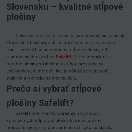
Slovensku – kvalitné stĺpové
plošiny
Pokračujeme v našej minisérii predstavovania značiek,
ktoré ako oficiálny predajca ponúkame na slovenskom
trhu. Tentokrát sa pozrieme na stĺpové plošiny od
renomovaného výrobcu
Safelift
. Tieto kompaktné a
obratné plošiny sú ideálnou voľbou pre práce vo
vnútorných priestoroch, kde je dôležitá precíznosť,
stabilita a jednoduchá manipulácia.
Prečo si vybrať stĺpové
plošiny Safelift?
Safelift patrí medzi popredných výrobcov
kompaktných stĺpových plošín, ktoré sú určené
predovšetkým pre práce v interiéroch, ako sú sklady,