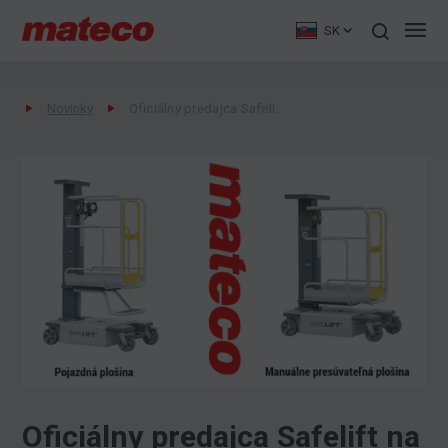
SK
Novinky
Oficiálny predajca Safelift na Slovensku – kvalitné stĺpové plošiny
Oficiálny predajca Safelift na