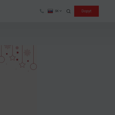
Hľadať
Dopyt
SK