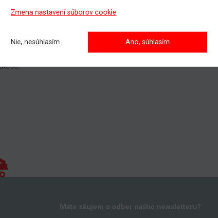
čame plánovať svoje projekty v dostatočnom predstihu, aby 
Zmena nastavení súborov cookie
zabezpečiť plynulé dodanie a bezproblémovú realizáciu.
ade otázok alebo požiadaviek nás môžete kedykoľvek
kontakto
Nie, nesúhlasím
Ano, súhlasím
e za spoluprácu a dôveru.
ateco.
Máte záujem o odber nášho newsletteru?