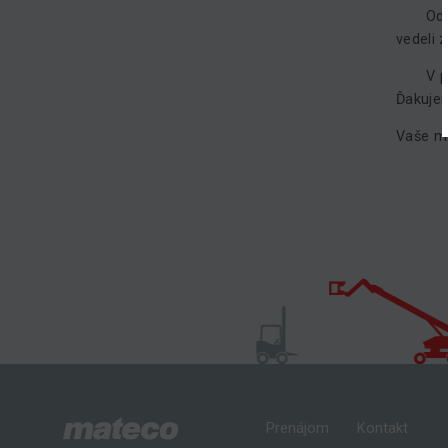
Odporú
vedeli 
V príp
Ďakujem
Vaše m
Prenájom
Kontakt