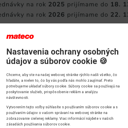
Nastavenia ochrany osobných
ámenie o termínoch prijímania
údajov a súborov cookie 🍪
ednávok
Chceme, aby ste na našej webovej stránke rýchlo našli všetko, čo
hľadáte, a nielen to, čo by vás podľa nás mohlo zaujímať. Preto
y sme informovali všetkých našich zákazníkov a obchodných
potrebujeme ukladať súbory cookie. Súbory cookie sa používajú na
ov o termínoch prijímania objednávok na nasledujúce obdobie. Z 
poskytovanie služieb, prispôsobenie reklám a analýzu
neho plánovania a dodávateľských kapacít je potrebné dodržať
návštevnosti.
júce uzávierky:
Vytvorením tejto voľby súhlasíte s používaním súborov cookie a s
používaním údajov o vašom správaní na webovej stránke na
ednávky na rok 2025
je možné zadávať
do 18. 12. 2025
zobrazovanie cielenej reklamy. Viac informácií nájdete v našich
ednávky na rok 2026
je možné zadávať
do 22. 12. 2025
zásadách používania súborov cookie.