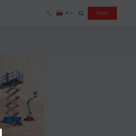
Hľadať
Dopyt
SK