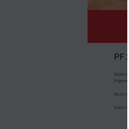
PF 
Vážení 
Príjemn
Nech ni
team ma