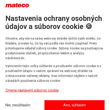
Nastavenia ochrany osobných
údajov a súborov cookie 🍪
Chceme, aby ste na našej webovej stránke rýchlo našli všetko, čo
hľadáte, a nielen to, čo by vás podľa nás mohlo zaujímať. Preto
2024
potrebujeme ukladať súbory cookie. Súbory cookie sa používajú na
poskytovanie služieb, prispôsobenie reklám a analýzu
návštevnosti.
zákazníci a obchodní partneri,
Vytvorením tejto voľby súhlasíte s používaním súborov cookie a s
é vianočné sviatky a celý budúci rok 2024.
používaním údajov o vašom správaní na webovej stránke na
zobrazovanie cielenej reklamy. Viac informácií nájdete v našich
elen s nami dosiahnete tam, kam si želáte.
zásadách používania súborov cookie.
Zmena nastavení súborov cookie
teco Slovakia s.r.o.
Nie, nesúhlasím
Ano, súhlasím