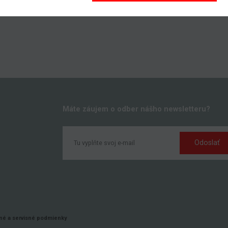
Máte záujem o odber nášho newsletteru?
Odoslať
k
é a servisné podmienky