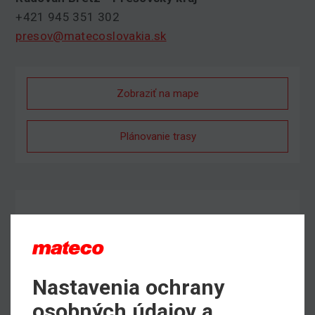
+421 945 351 302
presov@matecoslovakia.sk
Zobraziť na mape
Plánovanie trasy
Nastavenia ochrany
osobných údajov a