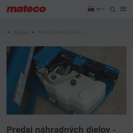
SK
Novinky
Predaj náhradných dielov - mateco Slovakia
Predaj náhradných dielov -