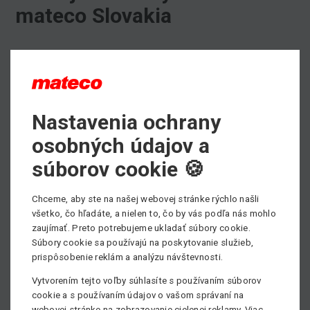
mateco Slovakia
Máte často problém zohnať originálne náhradné diely pre
Vaše pracovné plošiny?
Radi Vás podobných starostí zbavíme!
Zaistíme Vám akýkoľvek náhradný diel. Ponúkame predaj
Nastavenia ochrany
náhradných dielov
pre stroje svetových značiek Genie,
osobných údajov a
TEREX, CTE, OMME, Haulotte, Teupen a ďalších. Ako
nadnárodná spoločnosť máme ľahký prístup k náhradným
súborov cookie 🍪
dielom a technickej špecifikácii všetkých známych
značiek.
Chceme, aby ste na našej webovej stránke rýchlo našli
Viac informácií nájdete
TU
.
všetko, čo hľadáte, a nielen to, čo by vás podľa nás mohlo
zaujímať. Preto potrebujeme ukladať súbory cookie.
Potrebujete poradiť, prípadne sa informovať o dostupnosti
Súbory cookie sa používajú na poskytovanie služieb,
náhradných dielov?
prispôsobenie reklám a analýzu návštevnosti.
Informujte sa priamo u nášho špecialistu na náhradné
Vytvorením tejto voľby súhlasíte s používaním súborov
diely - Radoslav Podušel, tel.: +421 918 925 228, email -
cookie a s používaním údajov o vašom správaní na
radoslav.podusel@matecoslovakia.sk
webovej stránke na zobrazovanie cielenej reklamy. Viac